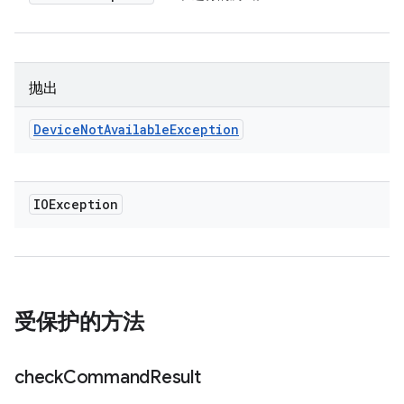
抛出
Device
Not
Available
Exception
IOException
受保护的方法
check
Command
Result