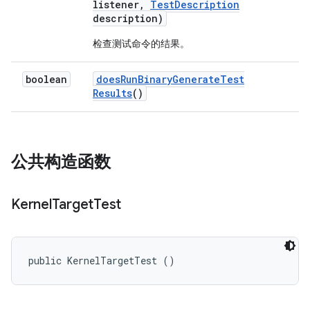
listener
,
Test
Description
description)
检查测试命令的结果。
boolean
does
Run
Binary
Generate
Test
Results
()
公共构造函数
Kernel
Target
Test
public KernelTargetTest ()