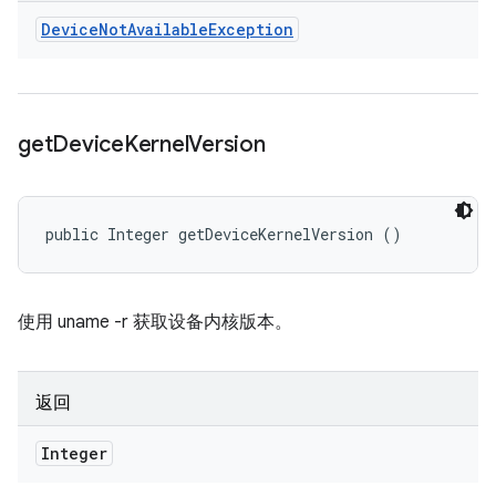
Device
Not
Available
Exception
get
Device
Kernel
Version
public Integer getDeviceKernelVersion ()
使用 uname -r 获取设备内核版本。
返回
Integer