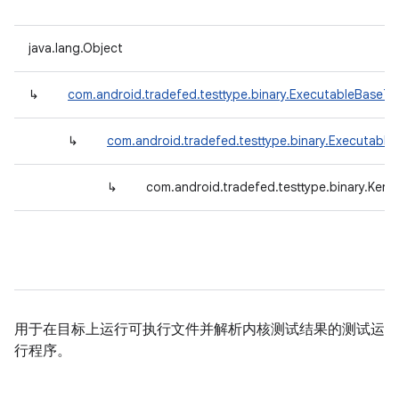
java.lang.Object
↳
com.android.tradefed.testtype.binary.ExecutableBaseTe
↳
com.android.tradefed.testtype.binary.Executable
↳
com.android.tradefed.testtype.binary.Kern
用于在目标上运行可执行文件并解析内核测试结果的测试运
行程序。