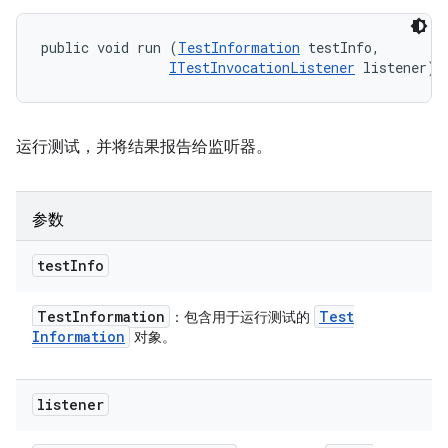
public void run (
TestInformation
 testInfo, 

ITestInvocationListener
 listener)
运行测试，并将结果报告给监听器。
参数
test
Info
Test
Information
Test
：包含用于运行测试的
Information
对象。
listener