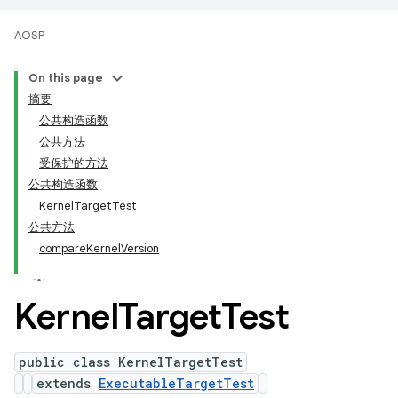
AOSP
On this page
摘要
公共构造函数
公共方法
受保护的方法
公共构造函数
KernelTargetTest
公共方法
compareKernelVersion
Kernel
Target
Test
public class KernelTargetTest
extends
ExecutableTargetTest