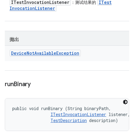
ITest
Invocation
Listener
ITest
：测试结果的
Invocation
Listener
抛出
Device
Not
Available
Exception
run
Binary
public void runBinary (String binaryPath, 

ITestInvocationListener
 listener, 

TestDescription
 description)