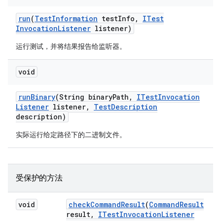
run
(
Test
Information
test
Info
,
ITest
Invocation
Listener
listener)
运行测试，并将结果报告给监听器。
void
run
Binary
(String binary
Path
,
ITest
Invocation
Listener
listener
,
Test
Description
description)
实际运行给定路径下的二进制文件。
受保护的方法
void
check
Command
Result
(
Command
Result
result
,
ITest
Invocation
Listener