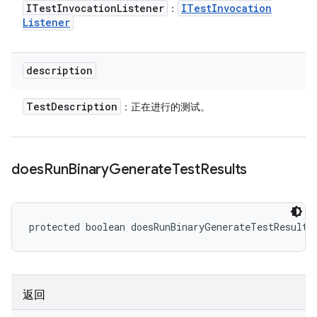
ITest
Invocation
Listener
ITest
Invocation
：
Listener
description
Test
Description
：正在进行的测试。
does
Run
Binary
Generate
Test
Results
protected boolean doesRunBinaryGenerateTestResults
返回