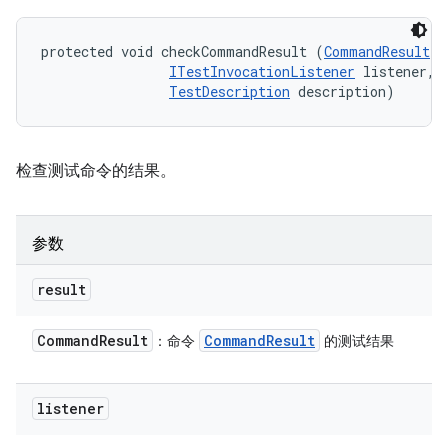
protected void checkCommandResult (
CommandResult
 r
ITestInvocationListener
 listener, 

TestDescription
 description)
检查测试命令的结果。
参数
result
Command
Result
Command
Result
：命令
的测试结果
listener