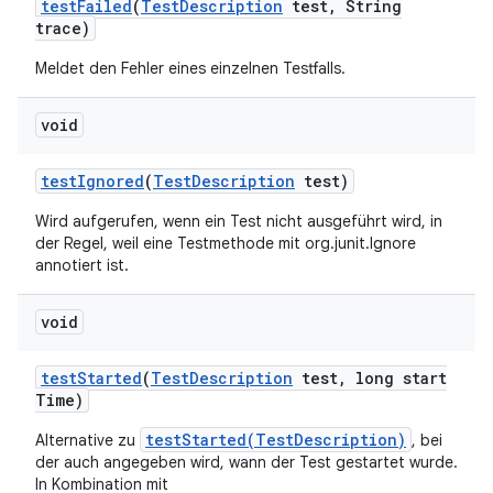
test
Failed
(
Test
Description
test
,
String
trace)
Meldet den Fehler eines einzelnen Testfalls.
void
test
Ignored
(
Test
Description
test)
Wird aufgerufen, wenn ein Test nicht ausgeführt wird, in
der Regel, weil eine Testmethode mit org.junit.Ignore
annotiert ist.
void
test
Started
(
Test
Description
test
,
long start
Time)
testStarted(TestDescription)
Alternative zu
, bei
der auch angegeben wird, wann der Test gestartet wurde.
In Kombination mit