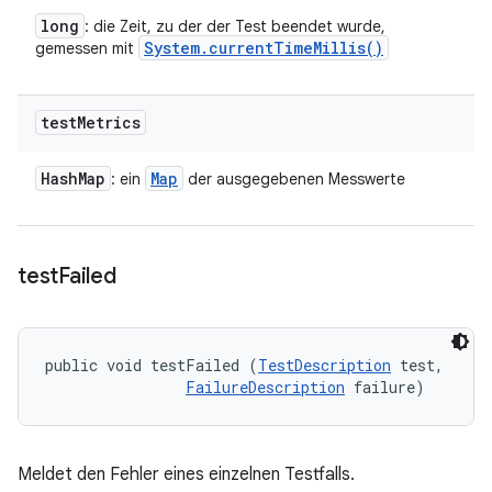
long
: die Zeit, zu der der Test beendet wurde,
System
.
current
Time
Millis(
)
gemessen mit
test
Metrics
Hash
Map
Map
: ein
der ausgegebenen Messwerte
test
Failed
public void testFailed (
TestDescription
 test, 

FailureDescription
 failure)
Meldet den Fehler eines einzelnen Testfalls.