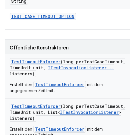
String
TEST
_
CASE
_
TIMEOUT
_
OPTION
Öffentliche Konstruktoren
Test
Timeout
Enforcer
(long per
Test
Case
Timeout
,
Time
Unit unit
,
ITest
Invocation
Listener
.
.
.
listeners)
TestTimeoutEnforcer
Erstellt den
mit dem
angegebenen Zeitlimit.
Test
Timeout
Enforcer
(long per
Test
Case
Timeout
,
Time
Unit unit
,
List<
ITest
Invocation
Listener
>
listeners)
TestTimeoutEnforcer
Erstellt den
mit dem