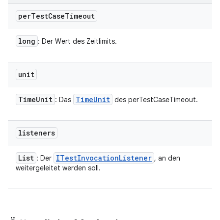
per
Test
Case
Timeout
long
: Der Wert des Zeitlimits.
unit
Time
Unit
Time
Unit
: Das
des perTestCaseTimeout.
listeners
List
ITest
Invocation
Listener
: Der
, an den
weitergeleitet werden soll.