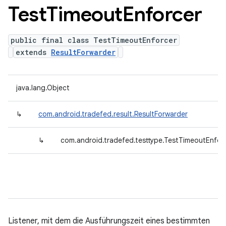
Test
Timeout
Enforcer
public final class TestTimeoutEnforcer
extends
ResultForwarder
java.lang.Object
↳
com.android.tradefed.result.ResultForwarder
↳
com.android.tradefed.testtype.TestTimeoutEnfor
Listener, mit dem die Ausführungszeit eines bestimmten