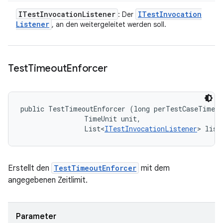
ITest
Invocation
Listener
ITest
Invocation
: Der
Listener
, an den weitergeleitet werden soll.
Test
Timeout
Enforcer
public TestTimeoutEnforcer (long perTestCaseTimeou
                TimeUnit unit, 

                List<
ITestInvocationListener
> list
Erstellt den
TestTimeoutEnforcer
mit dem
angegebenen Zeitlimit.
Parameter