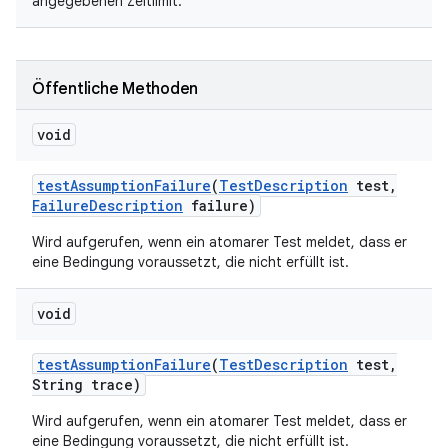
angegebenen Zeitlimit.
Öffentliche Methoden
void
test
Assumption
Failure
(
Test
Description
test
,
Failure
Description
failure)
Wird aufgerufen, wenn ein atomarer Test meldet, dass er
eine Bedingung voraussetzt, die nicht erfüllt ist.
void
test
Assumption
Failure
(
Test
Description
test
,
String trace)
Wird aufgerufen, wenn ein atomarer Test meldet, dass er
eine Bedingung voraussetzt, die nicht erfüllt ist.