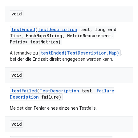
void
test
Ended
(
Test
Description
test
,
long end
Time
,
Hash
Map<String
,
Metric
Measurement
.
Metric> test
Metrics)
testEnded(TestDescription,Map)
Alternative zu
,
bei der die Endzeit direkt angegeben werden kann.
void
test
Failed
(
Test
Description
test
,
Failure
Description
failure)
Meldet den Fehler eines einzelnen Testfalls.
void