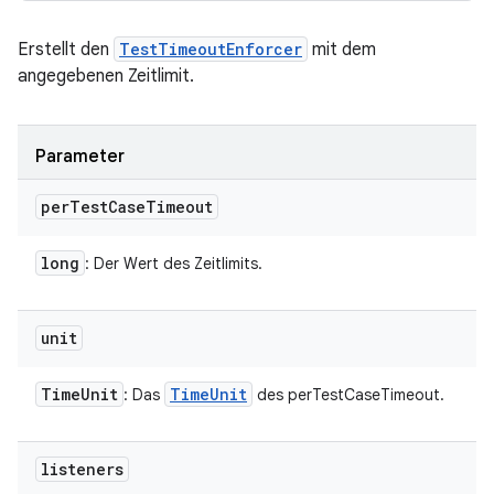
Erstellt den
TestTimeoutEnforcer
mit dem
angegebenen Zeitlimit.
Parameter
per
Test
Case
Timeout
long
: Der Wert des Zeitlimits.
unit
Time
Unit
Time
Unit
: Das
des perTestCaseTimeout.
listeners