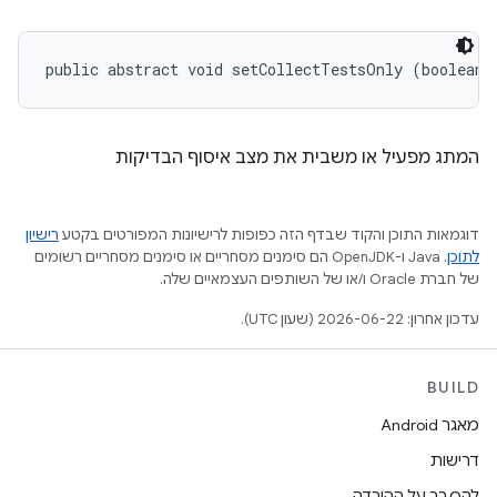
public abstract void setCollectTestsOnly (boolean 
המתג מפעיל או משבית את מצב איסוף הבדיקות
דוגמאות התוכן והקוד שבדף הזה כפופות לרישיונות המפורטים בקטע
רישיון
לתוכן
.‏ Java ו-OpenJDK הם סימנים מסחריים או סימנים מסחריים רשומים
של חברת Oracle ו/או של השותפים העצמאיים שלה.
עדכון אחרון: 2026-06-22 (שעון UTC).
BUILD
מאגר Android
דרישות
להסבר על ההורדה