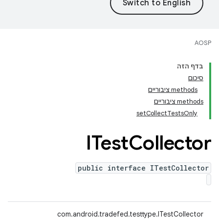
AOSP
בדף הזה
סיכום
‫methods ציבוריים
‫methods ציבוריים
setCollectTestsOnly
ITest
Collector
public interface ITestCollector
com.android.tradefed.testtype.ITestCollector