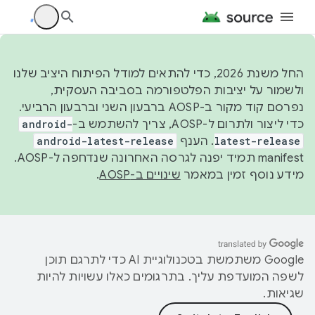
החל משנת 2026, כדי להתאים למודל הפיתוח היציב שלנו
ולשמור על יציבות הפלטפורמה בסביבה העסקית,
נפרסם קוד מקור ב-AOSP ברבעון השני וברבעון הרביעי.
כדי ליצור ולתרום ל-AOSP, צריך להשתמש ב-
android-
latest-release
. הענף
android-latest-release
manifest תמיד יפנה לגרסה האחרונה שנדחפה ל-AOSP.
מידע נוסף זמין במאמר
שינויים ב-AOSP
.
‫Google משתמשת בטכנולוגיית AI כדי לתרגם תוכן
לשפה המועדפת עליך. בתרגומים כאלו עשויות להיות
שגיאות.