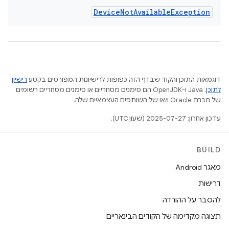
Device
Not
Available
Exception
דוגמאות התוכן והקוד שבדף הזה כפופות לרישיונות המפורטים בקטע
רישיון
לתוכן
.‏ Java ו-OpenJDK הם סימנים מסחריים או סימנים מסחריים רשומים
של חברת Oracle ו/או של השותפים העצמאיים שלה.
עדכון אחרון: 2025-07-27 (שעון UTC).
BUILD
מאגר Android
דרישות
להסבר על ההורדה
תצוגה מקדימה של הקודים הבינאריים