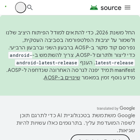
החל משנת 2026, כדי להתאים למודל הפיתוח היציב שלנו
ולשמור על יציבות הפלטפורמה בסביבה העסקית,
נפרסם קוד מקור ב-AOSP ברבעון השני וברבעון הרביעי.
כדי ליצור ולתרום ל-AOSP, צריך להשתמש ב-
android-
latest-release
. הענף
android-latest-release
manifest תמיד יפנה לגרסה האחרונה שנדחפה ל-AOSP.
מידע נוסף זמין במאמר
שינויים ב-AOSP
.
‫Google משתמשת בטכנולוגיית AI כדי לתרגם תוכן
לשפה המועדפת עליך. בתרגומים כאלו עשויות להיות
שגיאות.