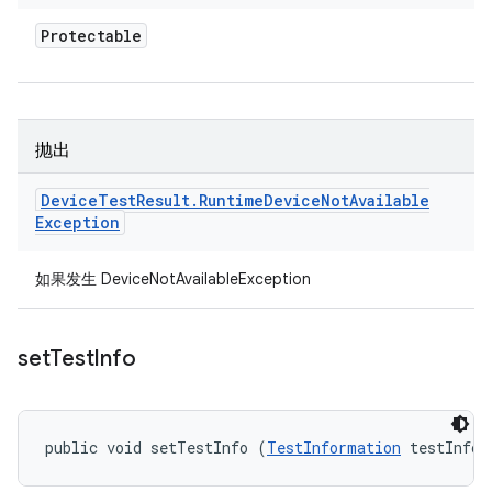
Protectable
抛出
Device
Test
Result
.
Runtime
Device
Not
Available
Exception
如果发生 DeviceNotAvailableException
set
Test
Info
public void setTestInfo (
TestInformation
 testInfo)