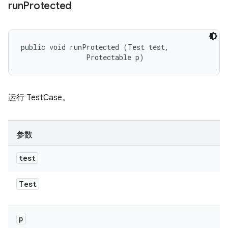
run
Protected
public void runProtected (Test test, 

                Protectable p)
运行 TestCase。
参数
test
Test
p