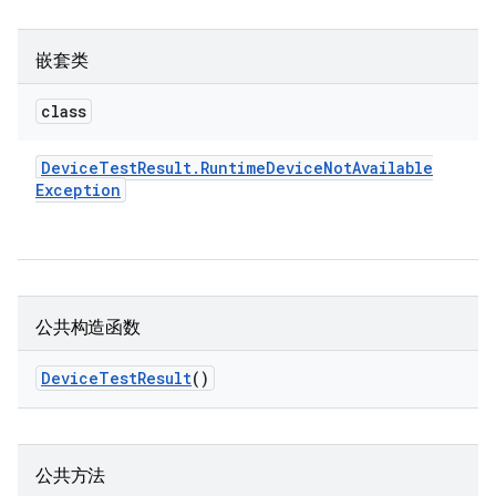
嵌套类
class
Device
Test
Result
.
Runtime
Device
Not
Available
Exception
公共构造函数
Device
Test
Result
()
公共方法