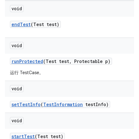
void
end
Test
(Test test)
void
run
Protected
(Test test
,
Protectable p)
运行 TestCase。
void
set
Test
Info
(
Test
Information
test
Info)
void
start
Test
(Test test)