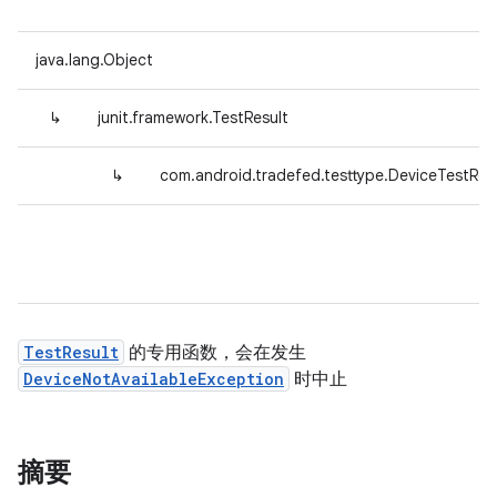
java.lang.Object
↳
junit.framework.TestResult
↳
com.android.tradefed.testtype.DeviceTestRes
TestResult
的专用函数，会在发生
DeviceNotAvailableException
时中止
摘要