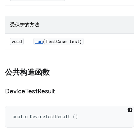
受保护的方法
void
run
(Test
Case test)
公共构造函数
Device
Test
Result
public DeviceTestResult ()