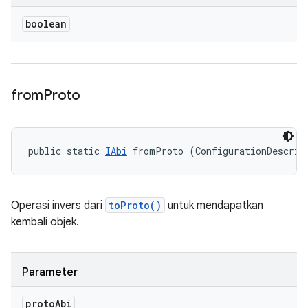
boolean
from
Proto
public static 
IAbi
 fromProto (ConfigurationDescrip
Operasi invers dari
toProto()
untuk mendapatkan
kembali objek.
Parameter
proto
Abi