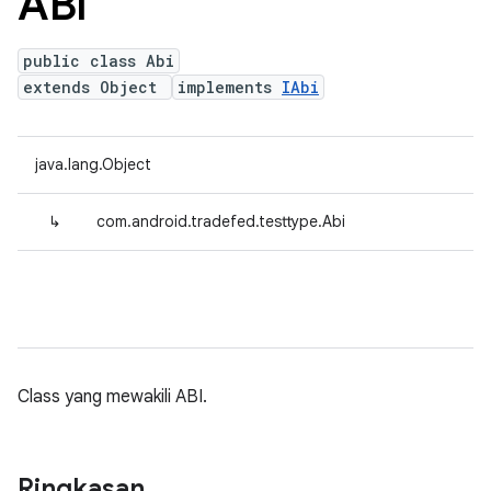
ABI
public class Abi
extends Object
implements
IAbi
java.lang.Object
↳
com.android.tradefed.testtype.Abi
Class yang mewakili ABI.
Ringkasan