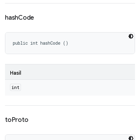
hash
Code
public int hashCode ()
Hasil
int
to
Proto