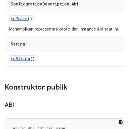
Configuration
Description
.
Abi
to
Proto
()
Menampilkan representasi proto dari instance Abi saat ini.
String
to
String
()
Konstruktor publik
ABI
public Abi (String name, 
