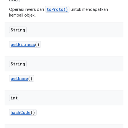
toProto()
Operasi invers dari
untuk mendapatkan
kembali objek.
String
get
Bitness
()
String
get
Name
()
int
hash
Code
()