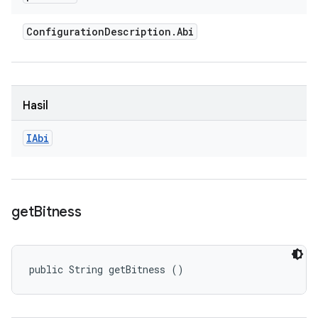
Configuration
Description
.
Abi
Hasil
IAbi
get
Bitness
public String getBitness ()