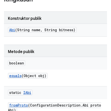
Konstruktor publik
Abi
(String name
,
String bitness)
Metode publik
boolean
equals
(Object obj)
static
IAbi
from
Proto
(Configuration
Description
.
Abi proto
Abi)