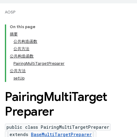
AOSP
On this page
摘要
公共构造函数
公共方法
公共构造函数
PairingMultiTargetPreparer
公共方法
setUp
Pairing
Multi
Target
Preparer
public class PairingMultiTargetPreparer
extends
BaseMultiTargetPreparer