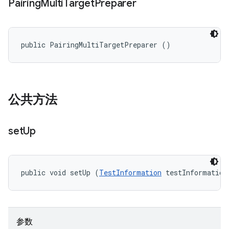
Pairing
Multi
Target
Preparer
public PairingMultiTargetPreparer ()
公共方法
set
Up
public void setUp (
TestInformation
 testInformation
参数