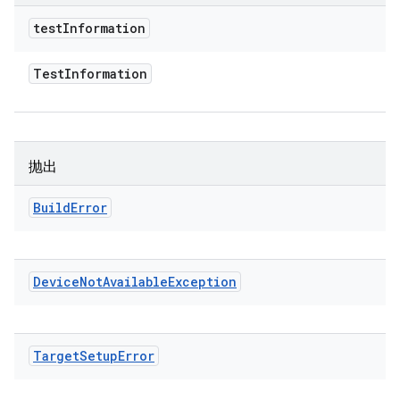
test
Information
Test
Information
抛出
Build
Error
Device
Not
Available
Exception
Target
Setup
Error