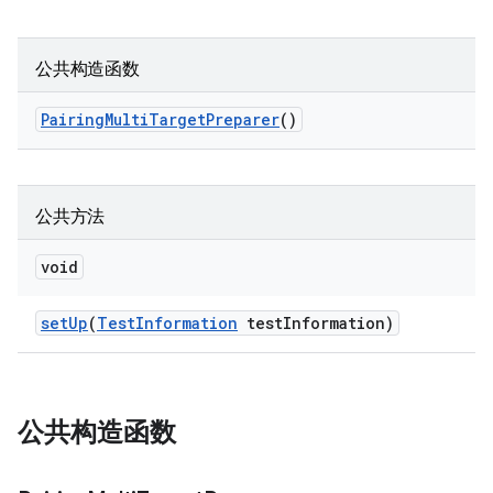
公共构造函数
Pairing
Multi
Target
Preparer
()
公共方法
void
set
Up
(
Test
Information
test
Information)
公共构造函数