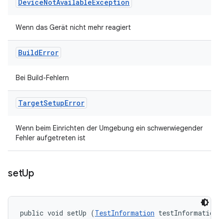
Device
Not
Available
Exception
Wenn das Gerät nicht mehr reagiert
Build
Error
Bei Build-Fehlern
Target
Setup
Error
Wenn beim Einrichten der Umgebung ein schwerwiegender
Fehler aufgetreten ist
set
Up
public void setUp (
TestInformation
 testInformation