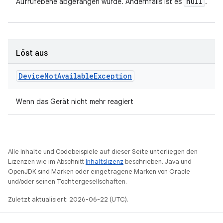
null
Aufrufebene abgefangen wurde. Andernfalls ist es
.
Löst aus
Device
Not
Available
Exception
Wenn das Gerät nicht mehr reagiert
Alle Inhalte und Codebeispiele auf dieser Seite unterliegen den
Lizenzen wie im Abschnitt
Inhaltslizenz
beschrieben. Java und
OpenJDK sind Marken oder eingetragene Marken von Oracle
und/oder seinen Tochtergesellschaften.
Zuletzt aktualisiert: 2026-06-22 (UTC).