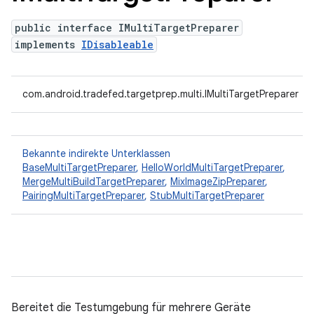
public interface IMultiTargetPreparer
implements
IDisableable
com.android.tradefed.targetprep.multi.IMultiTargetPreparer
Bekannte indirekte Unterklassen
BaseMultiTargetPreparer
,
HelloWorldMultiTargetPreparer
,
MergeMultiBuildTargetPreparer
,
MixImageZipPreparer
,
PairingMultiTargetPreparer
,
StubMultiTargetPreparer
Bereitet die Testumgebung für mehrere Geräte