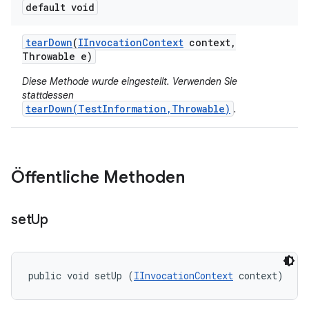
default void
tear
Down
(
IInvocation
Context
context
,
Throwable e)
Diese Methode wurde eingestellt. Verwenden Sie
stattdessen
tearDown(TestInformation,Throwable)
.
Öffentliche Methoden
set
Up
public void setUp (
IInvocationContext
 context)