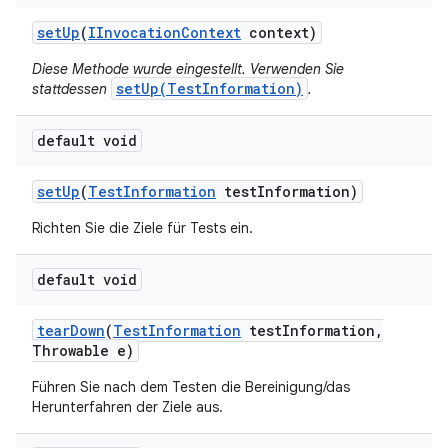
set
Up
(
IInvocation
Context
context)
Diese Methode wurde eingestellt. Verwenden Sie
setUp(TestInformation)
stattdessen
.
default void
set
Up
(
Test
Information
test
Information)
Richten Sie die Ziele für Tests ein.
default void
tear
Down
(
Test
Information
test
Information
,
Throwable e)
Führen Sie nach dem Testen die Bereinigung/das
Herunterfahren der Ziele aus.