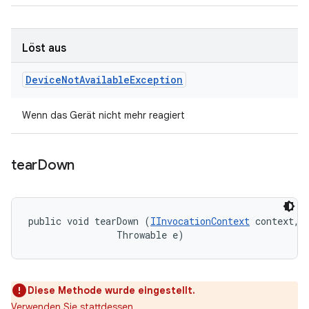
Löst aus
Device
Not
Available
Exception
Wenn das Gerät nicht mehr reagiert
tear
Down
public void tearDown (
IInvocationContext
 context, 

                Throwable e)
Diese Methode wurde eingestellt.
Verwenden Sie stattdessen