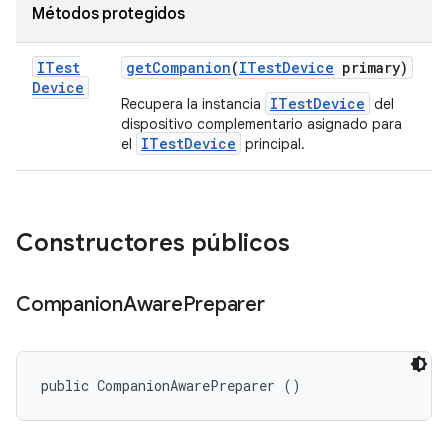
Métodos protegidos
ITest
get
Companion
(
ITest
Device
primary)
Device
ITestDevice
Recupera la instancia
del
dispositivo complementario asignado para
ITestDevice
el
principal.
Constructores públicos
Companion
Aware
Preparer
public CompanionAwarePreparer ()