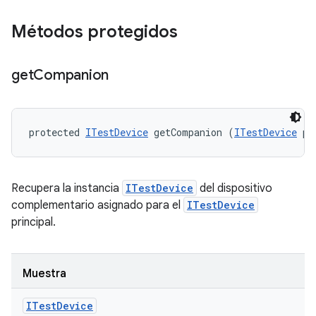
Métodos protegidos
get
Companion
protected 
ITestDevice
 getCompanion (
ITestDevice
 pr
Recupera la instancia
ITestDevice
del dispositivo
complementario asignado para el
ITestDevice
principal.
Muestra
ITest
Device