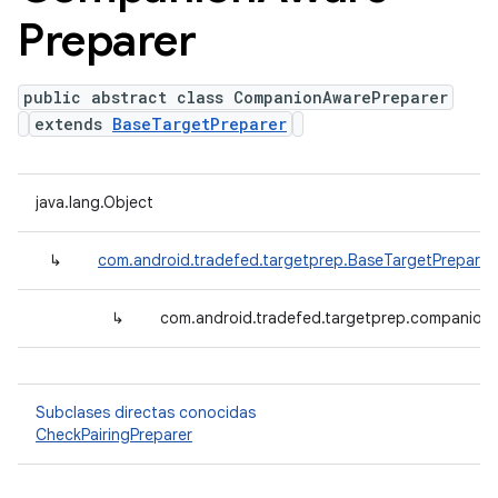
Preparer
public abstract class CompanionAwarePreparer
extends
BaseTargetPreparer
java.lang.Object
↳
com.android.tradefed.targetprep.BaseTargetPreparer
↳
com.android.tradefed.targetprep.companion
Subclases directas conocidas
CheckPairingPreparer