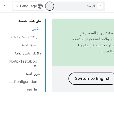
/
على هذه الصفحة
ملخّص
كامل، سننشر رمز المصدر في
وظائف الإنشاء العامة
صدار تم نشره في مشروع
الطرق العامة
.
وظائف الإنشاء العامة
NoApkTestSkipp
er
الطرق العامة
setConfiguration
setUp