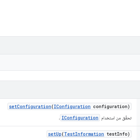
set
Configuration
(
IConfiguration
configuration)
IConfiguration
تحقِّق من استخدام
.
set
Up
(
Test
Information
test
Info)