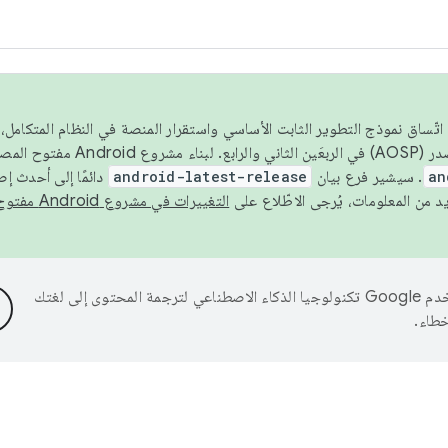
 عام 2026، ولضمان اتّساق نموذج التطوير الثابت الأساسي واستقرار المنصة في النظام المت
an
. سيشير فرع بيان
android-latest-release
دائمًا إلى أحدث إ
التغييرات في مشروع Android مفتوح المصدر
تستخدم Google تكنولوجيا الذكاء الاصطناعي لترجمة المحتوى إلى لغتك
خطاء.