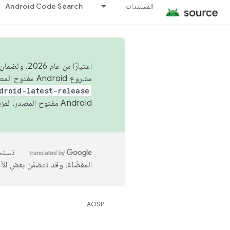
المستندات
Android Code Search
اعتبارًا من
مشروع Android مفتوح المصدر (AOSP) في الربعَين الثاني والرابع. لبناء مشروع Android مفتوح المصدر والمساهمة فيه، استخدِم
droid-latest-release
Android مفتوح المصدر. لمزيد من المعلومات، يُرجى الاطّلاع على
المفضّلة، وقد تتضمّن بعض الأ
AOSP