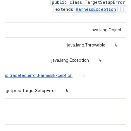
public class TargetSetupError
extends
HarnessException
java.lang.Object
java.lang.Throwable
↳
java.lang.Exception
↳
roid.tradefed.error.HarnessException
↳
.targetprep.TargetSetupError
↳