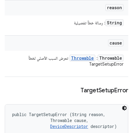
reason
String
: رسالة خطأ تفصيلية
cause
Throwable
Throwable
:
تعرض السبب الأصلي لخطأ
TargetSetupError
Target
Setup
Error
public TargetSetupError (String reason, 

                Throwable cause, 

DeviceDescriptor
 descriptor)