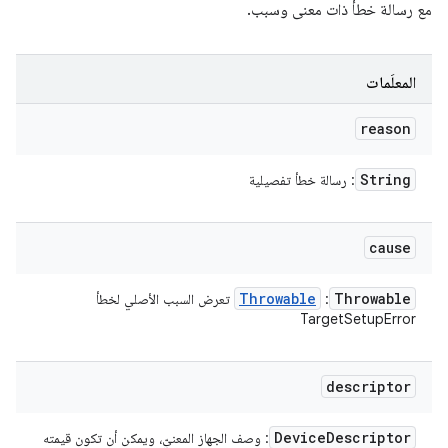
مع رسالة خطأ ذات معنى وسبب.
المعلَمات
reason
String
: رسالة خطأ تفصيلية
cause
Throwable
Throwable
:
تعرض السبب الأصلي لخطأ
TargetSetupError
descriptor
Device
Descriptor
: وصف الجهاز المعنيّ، ويمكن أن تكون قيمته