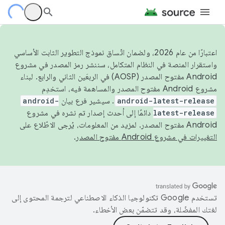
اعتبارًا من عام 2026، ولضمان اتّساق نموذج التطوير الثابت الأساسي
واستقرار المنصة في النظام المتكامل، سننشر رمز المصدر في مشروع
Android مفتوح المصدر (AOSP) في الربعَين الثاني والرابع. لبناء
مشروع Android مفتوح المصدر والمساهمة فيه، استخدِم
android-latest-release
. سيشير فرع بيان
android-
latest-release
دائمًا إلى أحدث إصدار تم نشره في مشروع
Android مفتوح المصدر. لمزيد من المعلومات، يُرجى الاطّلاع على
التغييرات في مشروع Android مفتوح المصدر
.
تستخدم Google تكنولوجيا الذكاء الاصطناعي لترجمة المحتوى إلى
لغتك المفضّلة، وقد تتضمّن بعض الأخطاء.