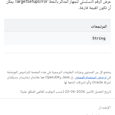
عرض الرقم التسلسلي للجهاز المتأثّر بالخطأ TargetSetupError يمكن
أن تكون القيمة فارغة.
المرتجعات
String
يخضع كل من المحتوى وعيّنات التعليمات البرمجية في هذه الصفحة للتراخيص الموضحّة
في
ترخيص استخدام المحتوى
. إنّ Java وOpenJDK هما علامتان تجاريتان مسجَّلتان
لشركة Oracle و/أو الشركات التابعة لها.
تاريخ التعديل الأخير: 2026-06-22 (حسب التوقيت العالمي المتفَّق عليه)
الإصدار