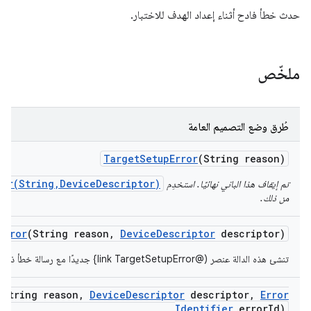
حدث خطأ فادح أثناء إعداد الهدف للاختبار.
ملخّص
طُرق وضع التصميم العامة
Target
Setup
Error
(String reason)
ror(String,DeviceDescriptor)
تم إيقاف هذا الباني نهائيًا. استخدِم
من ذلك.
Error
(String reason
,
Device
Descriptor
descriptor)
تنشئ هذه الدالة عنصر (@link TargetSetupError} جديدًا مع رسالة خطأ ذات معنى.
(String reason
,
Device
Descriptor
descriptor
,
Error
Identifier
error
Id)