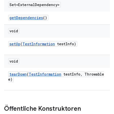
Set<External
Dependency>
get
Dependencies
()
void
set
Up
(
Test
Information
test
Info)
void
tear
Down
(
Test
Information
test
Info
,
Throwable
e)
Öffentliche Konstruktoren