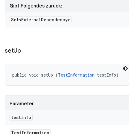
Gibt Folgendes zurück:
Set<External
Dependency>
set
Up
public void setUp (
TestInformation
 testInfo)
Parameter
test
Info
Test
Information