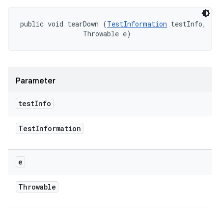
public void tearDown (
TestInformation
 testInfo, 

                Throwable e)
Parameter
test
Info
Test
Information
e
Throwable