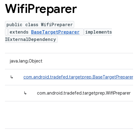
Wifi
Preparer
public class WifiPreparer
extends
BaseTargetPreparer
implements
IExternalDependency
java.lang.Object
↳
com.android.tradefed.targetprep.BaseTargetPreparer
↳
com.android.tradefed.targetprep.WifiPreparer