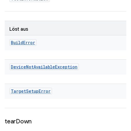
Löst aus
Build
Error
Device
Not
Available
Exception
Target
Setup
Error
tear
Down