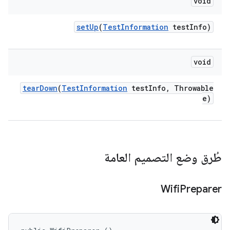
void
set
Up
(
Test
Information
test
Info)
void
tear
Down
(
Test
Information
test
Info
,
Throwable
e)
طُرق وضع التصميم العامة
Wifi
Preparer