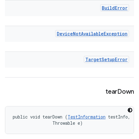
Build
Error
Device
Not
Available
Exception
Target
Setup
Error
tear
Down
public void tearDown (
TestInformation
 testInfo, 

                Throwable e)