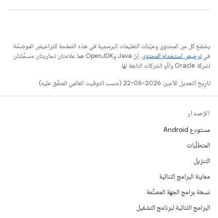
يخضع كل من المحتوى وعيّنات التعليمات البرمجية في هذه الصفحة للتراخيص الموضحّة
في
ترخيص استخدام المحتوى
. إنّ Java وOpenJDK هما علامتان تجاريتان مسجَّلتان
لشركة Oracle و/أو الشركات التابعة لها.
تاريخ التعديل الأخير: 2026-06-22 (حسب التوقيت العالمي المتفَّق عليه)
الإصدار
مستودع Android
المتطلّبات
التنزيل
معاينة البرامج الثنائية
نسخة برامج الجهة المصنِّعة
البرامج الثنائية لبرنامج التشغيل