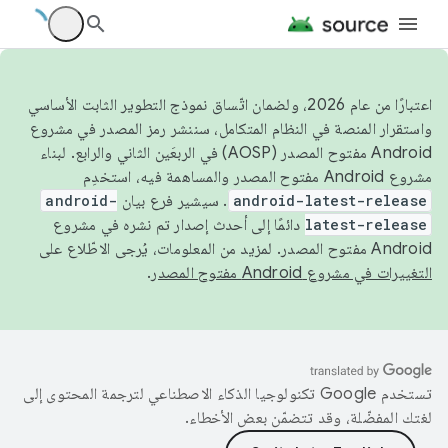
اعتبارًا من عام 2026، ولضمان اتّساق نموذج التطوير الثابت الأساسي
واستقرار المنصة في النظام المتكامل، سننشر رمز المصدر في مشروع
Android مفتوح المصدر (AOSP) في الربعَين الثاني والرابع. لبناء
مشروع Android مفتوح المصدر والمساهمة فيه، استخدِم
android-latest-release
. سيشير فرع بيان
android-
latest-release
دائمًا إلى أحدث إصدار تم نشره في مشروع
Android مفتوح المصدر. لمزيد من المعلومات، يُرجى الاطّلاع على
التغييرات في مشروع Android مفتوح المصدر
.
تستخدم Google تكنولوجيا الذكاء الاصطناعي لترجمة المحتوى إلى
لغتك المفضّلة، وقد تتضمّن بعض الأخطاء.