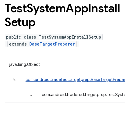
Test
System
App
Install
Setup
public class TestSystemAppInstallSetup
extends
BaseTargetPreparer
java.lang.Object
↳
com.android.tradefed.targetprep.BaseTargetPreparer
↳
com.android.tradefed.targetprep.TestSystem