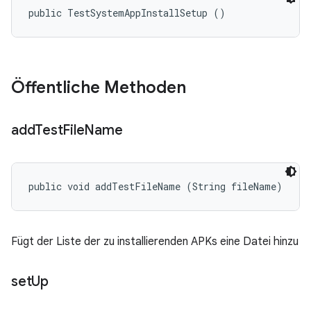
public TestSystemAppInstallSetup ()
Öffentliche Methoden
add
Test
File
Name
public void addTestFileName (String fileName)
Fügt der Liste der zu installierenden APKs eine Datei hinzu
set
Up