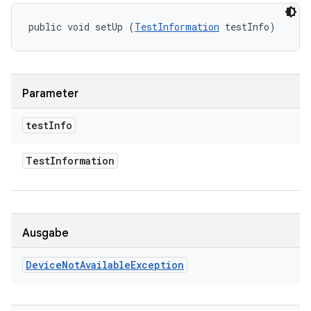
public void setUp (
TestInformation
 testInfo)
Parameter
test
Info
Test
Information
Ausgabe
Device
Not
Available
Exception