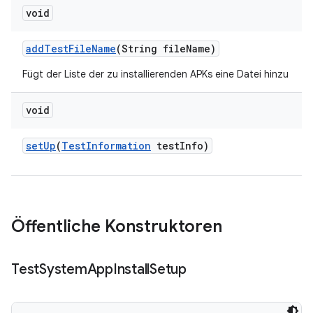
void
add
Test
File
Name
(String file
Name)
Fügt der Liste der zu installierenden APKs eine Datei hinzu
void
set
Up
(
Test
Information
test
Info)
Öffentliche Konstruktoren
Test
System
App
Install
Setup