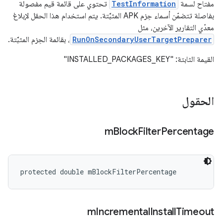
مفتاح لسمة
TestInformation
تحتوي على قائمة قيم مفصولة
بفاصلة تتضمّن أسماء حِزم APK المثبَّتة. يتم استخدام هذا الحقل لإبلاغ
معدّي التقارير الآخرين، مثل
RunOnSecondaryUserTargetPreparer
، بقائمة الحِزم المثبَّتة.
القيمة الثابتة: "INSTALLED_PACKAGES_KEY"
الحقول
m
Block
Filter
Percentage
protected double mBlockFilterPercentage
m
Incremental
Install
Timeout