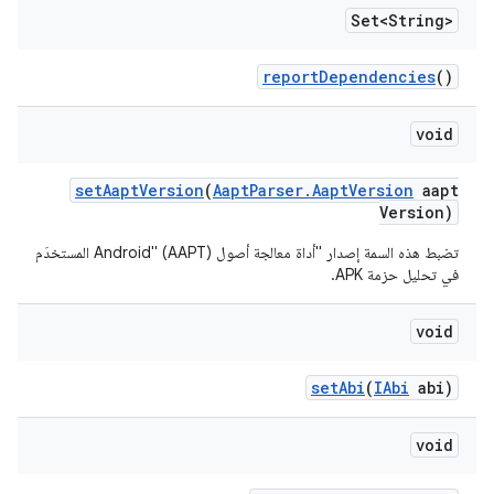
Set<String>
report
Dependencies
()
void
set
Aapt
Version
(
Aapt
Parser
.
Aapt
Version
aapt
Version)
تضبط هذه السمة إصدار "أداة معالجة أصول Android" (AAPT) المستخدَم
في تحليل حزمة APK.
void
set
Abi
(
IAbi
abi)
void