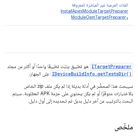
الفئات الفرعية غير المباشرة المعروفة
InstallApexModuleTargetPreparer
و
ModuleOemTargetPreparer
ITargetPreparer
هو تطبيق يثبّت تطبيقًا واحدًا أو أكثر من مجلد
IDeviceBuildInfo.getTestsDir()
على الجهاز.
سيبحث هذا المحضِّر في أدلة بديلة إذا لم يكن ملف zip الخاص
بالاختبارات متوفّرًا أو لم يكن يحتوي على حزمة APK المطلوبة. سيتم
البحث بالترتيب من آخر دليل بديل تم تحديده إلى أول دليل.
ملخّص