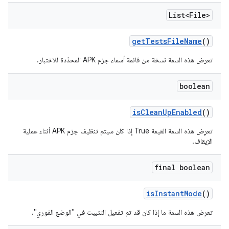
List<File>
get
Tests
File
Name
()
تعرض هذه السمة نسخة من قائمة أسماء حِزم APK المحدّدة للاختبار.
boolean
is
Clean
Up
Enabled
()
تعرِض هذه السمة القيمة True إذا كان سيتم تنظيف حِزم APK أثناء عملية
الإيقاف.
final boolean
is
Instant
Mode
()
تعرِض هذه السمة ما إذا كان قد تم تفعيل التثبيت في "الوضع الفوري".