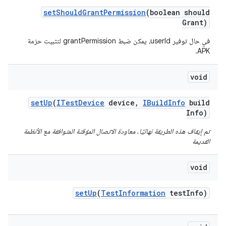
set
Should
Grant
Permission
(boolean should
Grant)
في حال توفير userId، يمكن ضبط grantPermission لتثبيت حزمة
APK.
void
set
Up
(
ITest
Device
device
,
IBuild
Info
build
Info)
تم إيقاف هذه الطريقة نهائيًا. معاودة الاتصال المؤقتة المتوافقة مع الأنظمة
القديمة
void
set
Up
(
Test
Information
test
Info)