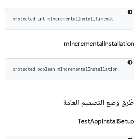
protected int mIncrementalInstallTimeout
m
Incremental
Installation
protected boolean mIncrementalInstallation
طُرق وضع التصميم العامة
Test
App
Install
Setup