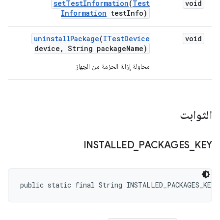
set
Test
Information
(
Test
void
Information
test
Info)
uninstall
Package
(
ITest
Device
void
device
,
String package
Name)
محاولة إزالة الحزمة من الجهاز
الثوابت
INSTALLED
_
PACKAGES
_
KEY
public static final String INSTALLED_PACKAGES_KEY