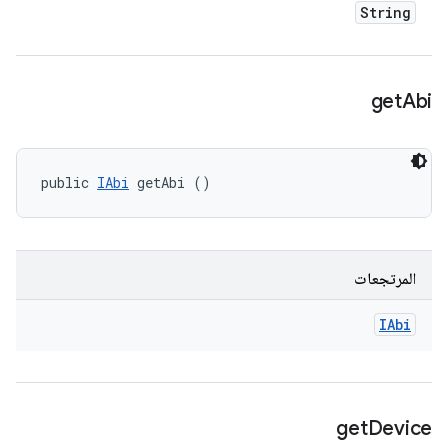
String
get
Abi
public 
IAbi
 getAbi ()
المرتجعات
IAbi
get
Device