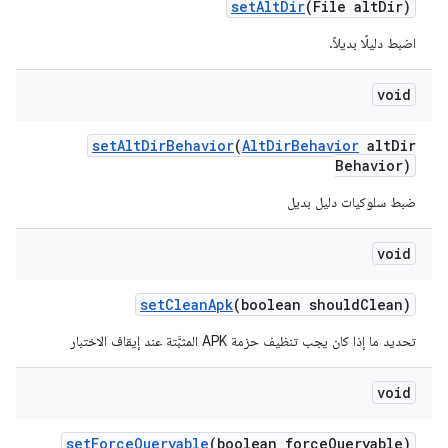
set
Alt
Dir
(File alt
Dir)
اضبط دليلًا بديلاً.
void
set
Alt
Dir
Behavior
(
Alt
Dir
Behavior
alt
Dir
Behavior)
ضبط سلوكيات دليل بديل
void
set
Clean
Apk
(boolean should
Clean)
تحديد ما إذا كان يجب تنظيف حزمة APK المثبَّتة عند إيقاف الاختبار
void
set
Force
Queryable
(boolean force
Queryable)