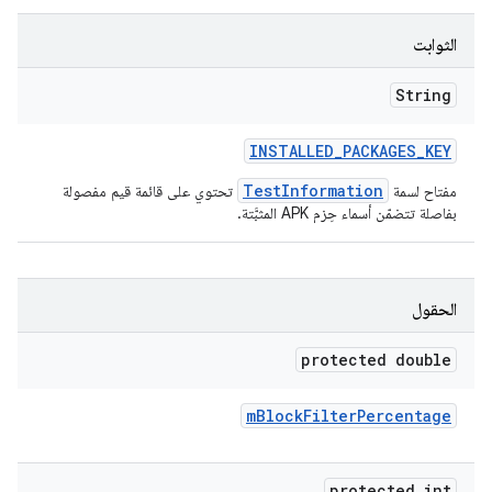
الثوابت
String
INSTALLED
_
PACKAGES
_
KEY
TestInformation
مفتاح لسمة
تحتوي على قائمة قيم مفصولة
بفاصلة تتضمّن أسماء حِزم APK المثبَّتة.
الحقول
protected double
m
Block
Filter
Percentage
protected int