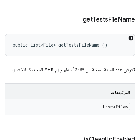
get
Tests
File
Name
public List<File> getTestsFileName ()
تعرض هذه السمة نسخة من قائمة أسماء حِزم APK المحدّدة للاختبار.
المرتجعات
List<File>
is
Clean
Up
Enabled