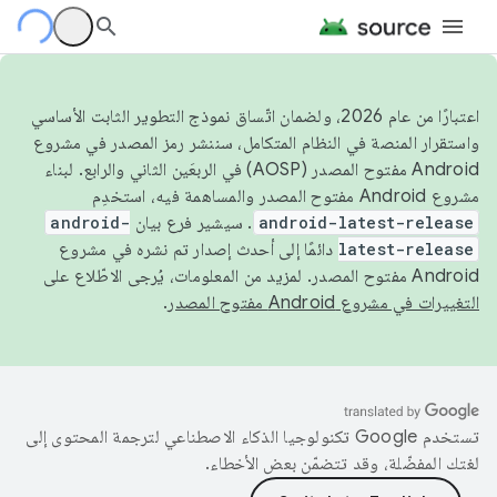
اعتبارًا من عام 2026، ولضمان اتّساق نموذج التطوير الثابت الأساسي
واستقرار المنصة في النظام المتكامل، سننشر رمز المصدر في مشروع
Android مفتوح المصدر (AOSP) في الربعَين الثاني والرابع. لبناء
مشروع Android مفتوح المصدر والمساهمة فيه، استخدِم
android-latest-release
. سيشير فرع بيان
android-
latest-release
دائمًا إلى أحدث إصدار تم نشره في مشروع
Android مفتوح المصدر. لمزيد من المعلومات، يُرجى الاطّلاع على
التغييرات في مشروع Android مفتوح المصدر
.
تستخدم Google تكنولوجيا الذكاء الاصطناعي لترجمة المحتوى إلى
لغتك المفضّلة، وقد تتضمّن بعض الأخطاء.