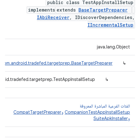
public class TestAppInstallSetup
implements
extends
BaseTargetPreparer
IAbiReceiver
, IDiscoverDependencies,
IIncrementalSetup
java.lang.Object
com.android.tradefed.targetprep.BaseTargetPreparer
↳
roid.tradefed.targetprep.TestAppInstallSetup
↳
الفئات الفرعية المباشرة المعروفة
CompanionTestAppInstallSetup
و
CompatTargetPreparer
و
SuiteApkInstaller