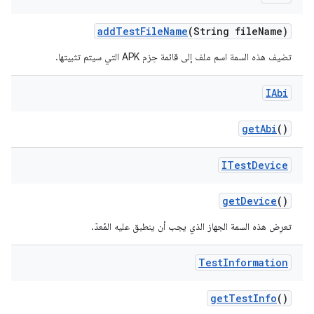
add
Test
File
Name
(String file
Name)
تضيف هذه السمة اسم ملف إلى قائمة حِزم APK التي سيتم تثبيتها.
IAbi
get
Abi
()
ITest
Device
get
Device
()
تعرِض هذه السمة الجهاز الذي يجب أن ينطبق عليه المُعدّ.
Test
Information
get
Test
Info
()