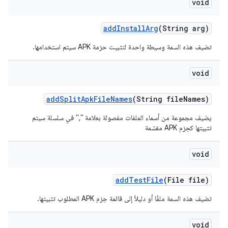
void
add
Install
Arg
(String arg)
تضيف هذه السمة وسيطة واحدة لتثبيت حزمة APK سيتم استخدامها.
void
add
Split
Apk
File
Names
(String file
Names)
يضيف مجموعة من أسماء الملفات مفصولة بعلامة "," في سلسلة سيتم
تثبيتها كحِزم APK مقسّمة
void
add
Test
File
(File file)
تضيف هذه السمة ملفًا أو دليلاً إلى قائمة حِزم APK المطلوب تثبيتها.
void