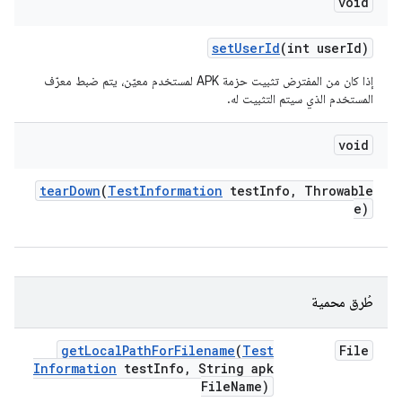
void
set
User
Id
(int user
Id)
إذا كان من المفترض تثبيت حزمة APK لمستخدم معيّن، يتم ضبط معرّف
المستخدم الذي سيتم التثبيت له.
void
tear
Down
(
Test
Information
test
Info
,
Throwable
e)
طُرق محمية
get
Local
Path
For
Filename
(
Test
File
Information
test
Info
,
String apk
File
Name)