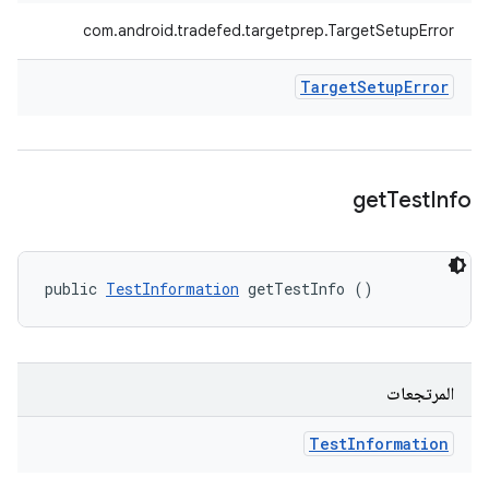
com.android.tradefed.targetprep.TargetSetupError
Target
Setup
Error
get
Test
Info
public 
TestInformation
 getTestInfo ()
المرتجعات
Test
Information