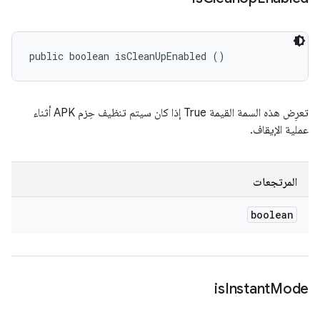
public boolean isCleanUpEnabled ()
تعرِض هذه السمة القيمة True إذا كان سيتم تنظيف حِزم APK أثناء
عملية الإيقاف.
المرتجعات
boolean
is
Instant
Mode