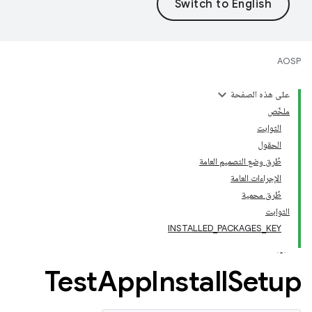
AOSP
على هذه الصفحة
ملخّص
الثوابت
الحقول
طُرق وضع التصميم العامة
الإجراءات العامة
طُرق محمية
الثوابت
INSTALLED_PACKAGES_KEY
Test
App
Install
Setup