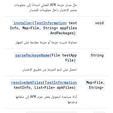
حلّ مسار حزمة APK الفعلي استنادًا إلى معلومات
عنصر الاختبار داخل معلومات الإصدار
installer
(
Test
Information
test
void
Info
,
Map<File
,
String> app
Files
And
Packages)
محاولة تثبيت حزمة أو حزمة مقسّمة على الجهاز
parse
Package
Name
(File test
App
String
File)
احصل على اسم الحزمة من تطبيق الاختبار.
resolve
Apk
Files
(
Test
Information
Map<File
,
test
Info
,
List<File> apk
Files)
String>
أداة مساعدة لتحويل بعض حِزم APK إلى ملفاتها
وحِزمها