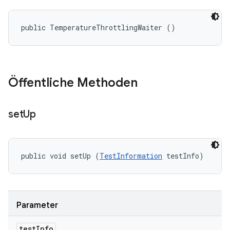
public TemperatureThrottlingWaiter ()
Öffentliche Methoden
set
Up
public void setUp (
TestInformation
 testInfo)
Parameter
test
Info