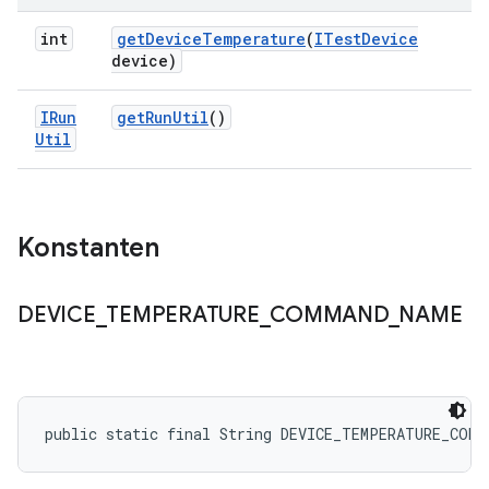
int
get
Device
Temperature
(
ITest
Device
device)
IRun
get
Run
Util
()
Util
Konstanten
DEVICE
_
TEMPERATURE
_
COMMAND
_
NAME
public static final String DEVICE_TEMPERATURE_COMM