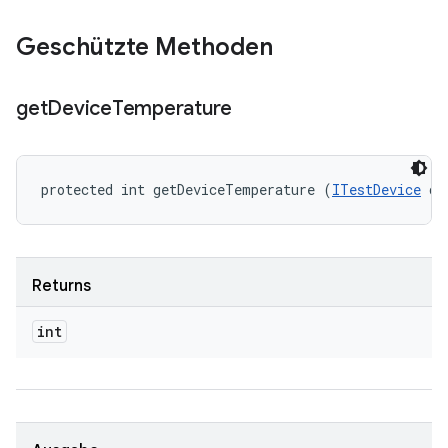
Geschützte Methoden
get
Device
Temperature
protected int getDeviceTemperature (
ITestDevice
 de
Returns
int