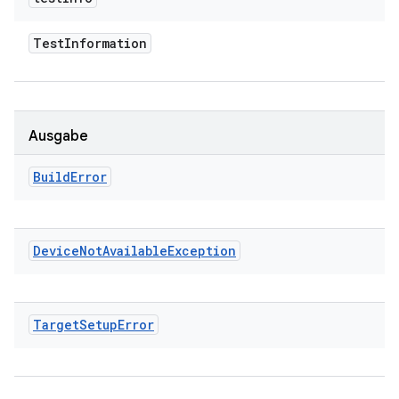
Test
Information
Ausgabe
Build
Error
Device
Not
Available
Exception
Target
Setup
Error