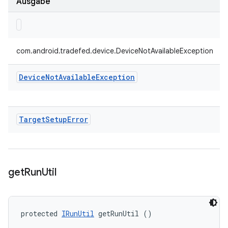
Ausgabe
com.android.tradefed.device.DeviceNotAvailableException
Device
Not
Available
Exception
Target
Setup
Error
get
Run
Util
protected 
IRunUtil
 getRunUtil ()