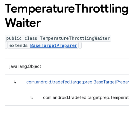
Temperature
Throttling
Waiter
public class TemperatureThrottlingWaiter
extends
BaseTargetPreparer
java.lang.Object
↳
com.android.tradefed.targetprep.BaseTargetPreparer
↳
com.android.tradefed.targetprep.Temperature