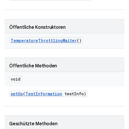
Öffentliche Konstruktoren
Temperature
Throttling
Waiter
()
Öffentliche Methoden
void
set
Up
(
Test
Information
test
Info)
Geschützte Methoden