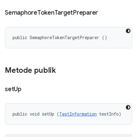
Semaphore
Token
Target
Preparer
public SemaphoreTokenTargetPreparer ()
Metode publik
set
Up
public void setUp (
TestInformation
 testInfo)