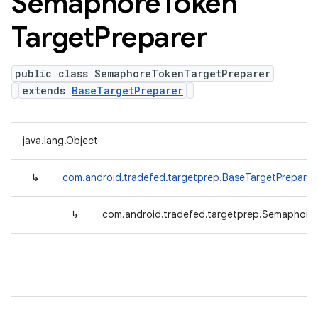
Semaphore
Token
Target
Preparer
public class SemaphoreTokenTargetPreparer
extends
BaseTargetPreparer
java.lang.Object
↳
com.android.tradefed.targetprep.BaseTargetPreparer
↳
com.android.tradefed.targetprep.Semaphore