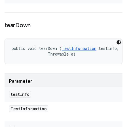
tear
Down
public void tearDown (
TestInformation
 testInfo, 

                Throwable e)
Parameter
test
Info
Test
Information