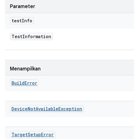
Parameter
test
Info
Test
Information
Menampilkan
Build
Error
Device
Not
Available
Exception
Target
Setup
Error