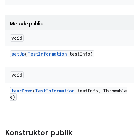
Metode publik
void
set
Up
(
Test
Information
test
Info)
void
tear
Down
(
Test
Information
test
Info
,
Throwable
e)
Konstruktor publik