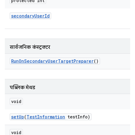
protected int
secondary
User
Id
सार्वजनिक कंस्ट्रक्टर
Run
On
Secondary
User
Target
Preparer
()
पब्लिक मेथड
void
set
Up
(
Test
Information
test
Info)
void