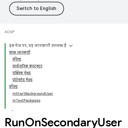
AOSP
इस पेज पर, यह जानकारी उपलब्ध है
खास जानकारी
फ़ील्ड
सार्वजनिक कंस्ट्रक्टर
पब्लिक मेथड
प्रोटेक्टेड मेथड
फ़ील्ड
mStartBackgroundUser
mTestPackages
Run
On
Secondary
User