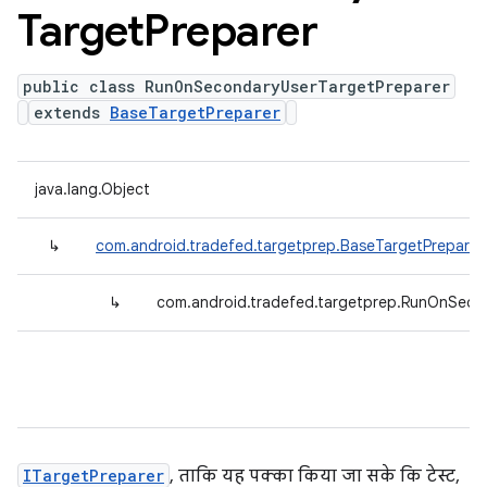
Target
Preparer
public class RunOnSecondaryUserTargetPreparer
extends
BaseTargetPreparer
java.lang.Object
↳
com.android.tradefed.targetprep.BaseTargetPreparer
↳
com.android.tradefed.targetprep.RunOnSeco
ITargetPreparer
, ताकि यह पक्का किया जा सके कि टेस्ट,