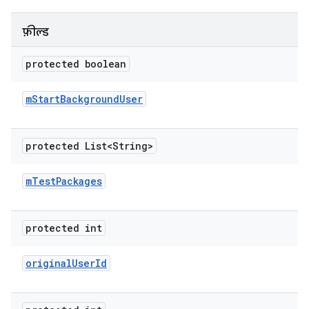
फ़ील्ड
protected boolean
m
Start
Background
User
protected List<String>
m
Test
Packages
protected int
original
User
Id