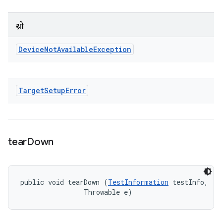
थ्रो
Device
Not
Available
Exception
Target
Setup
Error
tear
Down
public void tearDown (
TestInformation
 testInfo, 

                Throwable e)