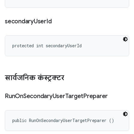
secondary
User
Id
protected int secondaryUserId
सार्वजनिक कंस्ट्रक्टर
Run
On
Secondary
User
Target
Preparer
public RunOnSecondaryUserTargetPreparer ()