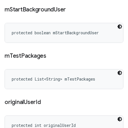
m
Start
Background
User
protected boolean mStartBackgroundUser
m
Test
Packages
protected List<String> mTestPackages
original
User
Id
protected int originalUserId