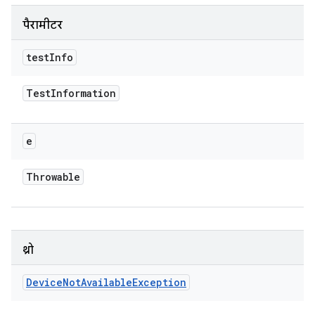
पैरामीटर
test
Info
Test
Information
e
Throwable
थ्रो
Device
Not
Available
Exception