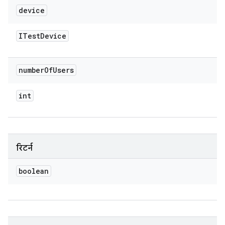
device
ITest
Device
number
Of
Users
int
रिटर्न
boolean