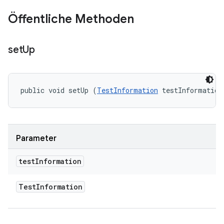
Öffentliche Methoden
set
Up
public void setUp (
TestInformation
 testInformation
Parameter
test
Information
Test
Information