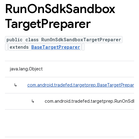
Run
On
Sdk
Sandbox
Target
Preparer
public class RunOnSdkSandboxTargetPreparer
extends
BaseTargetPreparer
java.lang.Object
↳
com.android.tradefed.targetprep.BaseTargetPreparer
↳
com.android.tradefed.targetprep.RunOnSdkS