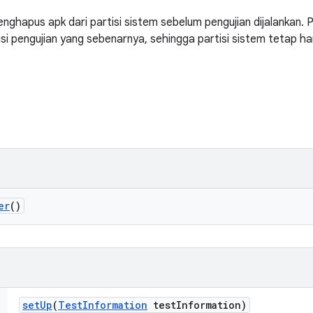
nghapus apk dari partisi sistem sebelum pengujian dijalankan.
usi pengujian yang sebenarnya, sehingga partisi sistem tetap h
er
()
set
Up
(
Test
Information
test
Information)