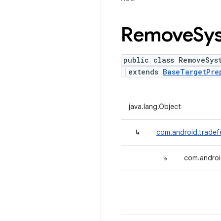
Remove
Sy
public class RemoveSys
extends
BaseTargetPre
java.lang.Object
↳
com.android.tradef
↳
com.androi