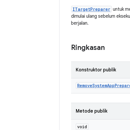
ITargetPreparer
untuk me
dimulai ulang sebelum eksek
berjalan.
Ringkasan
Konstruktor publik
Remove
System
App
Prepar
Metode publik
void