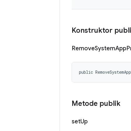
Konstruktor publ
Remove
System
App
P
public RemoveSystemAp
Metode publik
set
Up