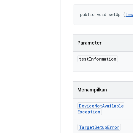
public void setUp (
Tes
Parameter
test
Information
Menampilkan
Device
Not
Available
Exception
Target
Setup
Error