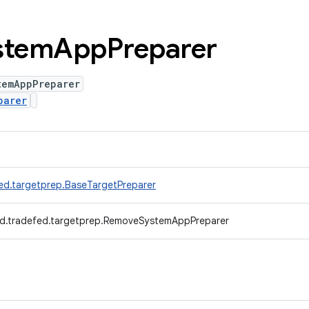
stem
App
Preparer
temAppPreparer
parer
ed.targetprep.BaseTargetPreparer
d.tradefed.targetprep.RemoveSystemAppPreparer