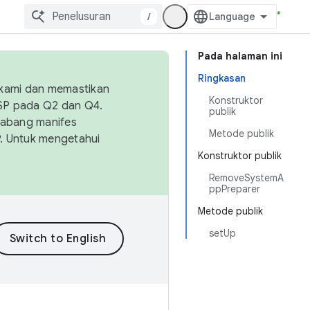
/
Pada halaman ini
Ringkasan
 kami dan memastikan
Konstruktor
OSP pada Q2 dan Q4.
publik
Cabang manifes
Metode publik
SP. Untuk mengetahui
Konstruktor publik
RemoveSystemA
ppPreparer
Metode publik
setUp