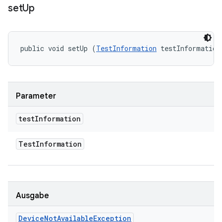
set
Up
public void setUp (
TestInformation
 testInformation
Parameter
test
Information
Test
Information
Ausgabe
Device
Not
Available
Exception