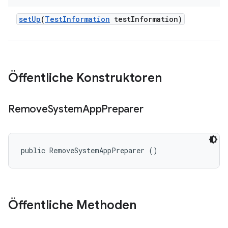
set
Up
(
Test
Information
test
Information)
Öffentliche Konstruktoren
Remove
System
App
Preparer
public RemoveSystemAppPreparer ()
Öffentliche Methoden