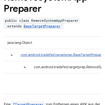
Preparer
public class RemoveSystemAppPreparer
extends
BaseTargetPreparer
java.lang.Object
↳
com.android.tradefed.targetprep.BaseTargetPreparer
↳
com.android.tradefed.targetprep.RemoveSys
Eine
ITargetPreparer
zum Entfernen eines APK aus der