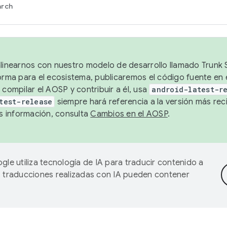
arch
alinearnos con nuestro modelo de desarrollo llamado Trunk S
forma para el ecosistema, publicaremos el código fuente en
 compilar el AOSP y contribuir a él, usa
android-latest-r
test-release
siempre hará referencia a la versión más reci
 información, consulta
Cambios en el AOSP
.
gle utiliza tecnología de IA para traducir contenido a
as traducciones realizadas con IA pueden contener