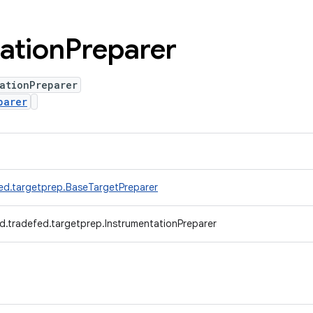
ation
Preparer
ationPreparer
parer
ed.targetprep.BaseTargetPreparer
d.tradefed.targetprep.InstrumentationPreparer