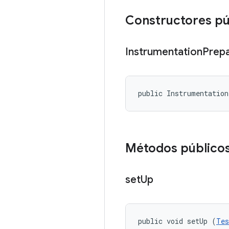
Constructores pú
Instrumentation
Prep
public Instrumentatio
Métodos público
set
Up
public void setUp (
Tes