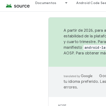
Documentos
Android Code Se
A partir de 2026, para 
estabilidad de la plata
y cuarto trimestre. Para
manifiesto
android-la
AOSP. Para obtener más
Goo
tu idioma preferido. L
errores.
AOSP