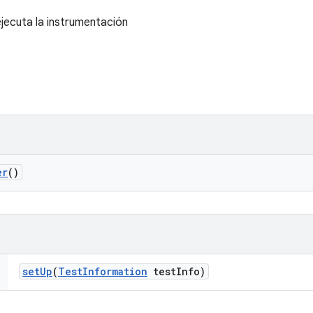
jecuta la instrumentación
er
()
set
Up
(
Test
Information
test
Info)