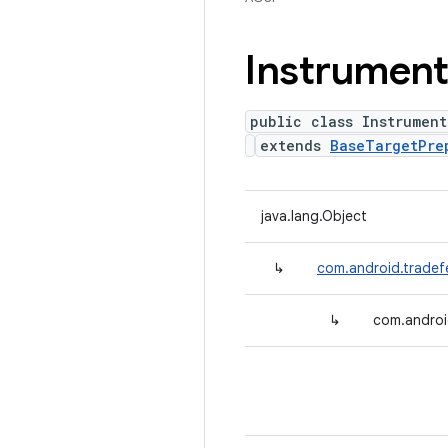
Instrument
public class Instrument
extends
BaseTargetPre
java.lang.Object
↳
com.android.tradef
↳
com.androi