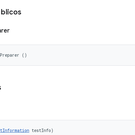
blicos
arer
nPreparer ()
s
tInformation
 testInfo)