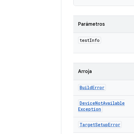
Parámetros
test
Info
Arroja
Build
Error
Device
Not
Available
Exception
Target
Setup
Error