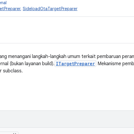
enal
etPreparer
,
SideloadOtaTargetPreparer
yang menangani langkah-langkah umum terkait pembaruan peran
nal (bukan layanan build).
ITargetPreparer
Mekanisme pemb
r subclass.