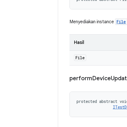
Menyediakan instance
File
Hasil
File
perform
Device
Updat
protected abstract voi
ITestD