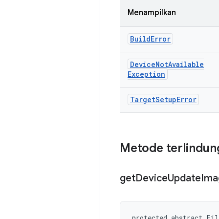
Menampilkan
Build
Error
Device
Not
Available
Exception
Target
Setup
Error
Metode terlindun
get
Device
Update
Ima
protected abstract Fil