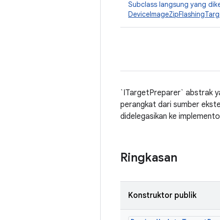
Subclass langsung yang dik
DeviceImageZipFlashingTarg
`ITargetPreparer` abstrak 
perangkat dari sumber ekster
didelegasikan ke implemento
Ringkasan
Konstruktor publik