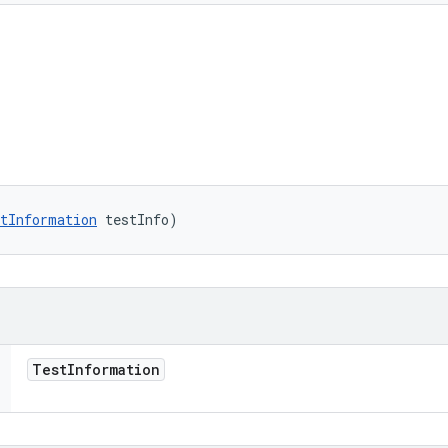
tInformation
 testInfo)
Test
Information