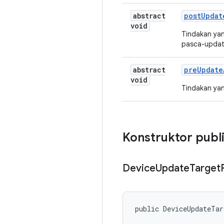
abstract
post
Updat
void
Tindakan yan
pasca-updat
abstract
pre
Update
void
Tindakan yan
Konstruktor publ
Device
Update
Target
public DeviceUpdateTa