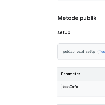
Metode publik
set
Up
public void setUp (
Tes
Parameter
test
Info