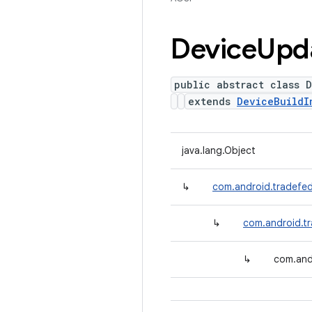
Device
Upd
public abstract class 
extends
DeviceBuildI
java.lang.Object
↳
com.android.tradefed
↳
com.android.t
↳
com.and