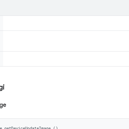
gi
ge
e getDeviceUpdateImage ()