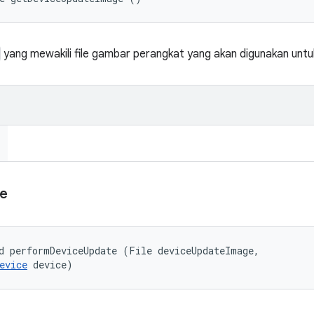
yang mewakili file gambar perangkat yang akan digunakan unt
e
d performDeviceUpdate (File deviceUpdateImage, 

evice
 device)