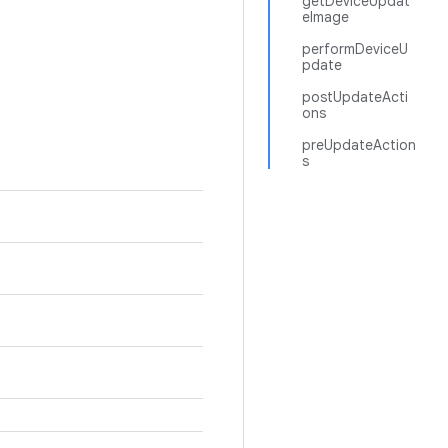
getDeviceUpdat
eImage
performDeviceU
pdate
postUpdateActi
ons
preUpdateAction
s