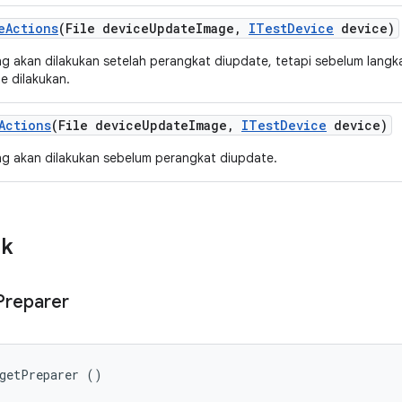
e
Actions
(File device
Update
Image
,
ITest
Device
device)
g akan dilakukan setelah perangkat diupdate, tetapi sebelum lang
e dilakukan.
Actions
(File device
Update
Image
,
ITest
Device
device)
g akan dilakukan sebelum perangkat diupdate.
ik
Preparer
rgetPreparer ()