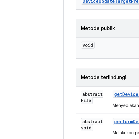
Device
Update
Target
Pre
Metode publik
void
Metode terlindungi
abstract
get
Device
File
Menyediakan
abstract
perform
De
void
Melakukan p