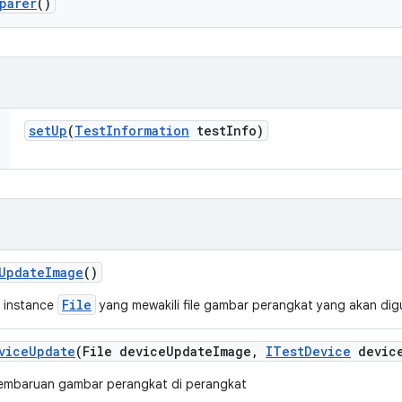
parer
()
set
Up
(
Test
Information
test
Info)
Update
Image
()
File
 instance
yang mewakili file gambar perangkat yang akan di
vice
Update
(File device
Update
Image
,
ITest
Device
devic
embaruan gambar perangkat di perangkat