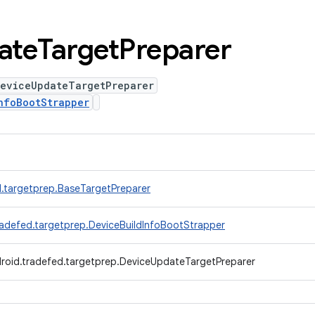
ate
Target
Preparer
DeviceUpdateTargetPreparer
nfoBootStrapper
.targetprep.BaseTargetPreparer
radefed.targetprep.DeviceBuildInfoBootStrapper
roid.tradefed.targetprep.DeviceUpdateTargetPreparer