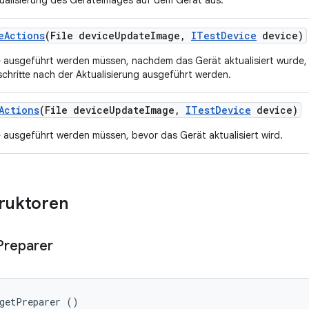
tualisierung des Geräteimages auf dem Gerät aus.
e
Actions
(File device
Update
Image
,
ITest
Device
device)
e ausgeführt werden müssen, nachdem das Gerät aktualisiert wurde,
schritte nach der Aktualisierung ausgeführt werden.
Actions
(File device
Update
Image
,
ITest
Device
device)
e ausgeführt werden müssen, bevor das Gerät aktualisiert wird.
truktoren
Preparer
rgetPreparer ()