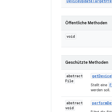
Device
Update
Target
Pre
Öffentliche Methoden
void
Geschützte Methoden
abstract
get
Device
File
F
Stellt eine
werden soll.
abstract
perform
De
void