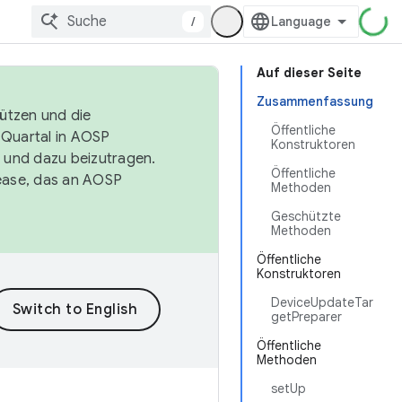
/
Auf dieser Seite
Zusammenfassung
tützen und die
Öffentliche
. Quartal in AOSP
Konstruktoren
 und dazu beizutragen.
Öffentliche
ease, das an AOSP
Methoden
Geschützte
Methoden
Öffentliche
Konstruktoren
DeviceUpdateTar
getPreparer
Öffentliche
Methoden
setUp