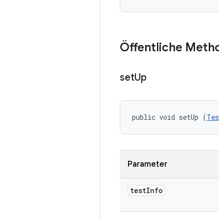
Öffentliche Meth
set
Up
public void setUp (
Tes
Parameter
test
Info