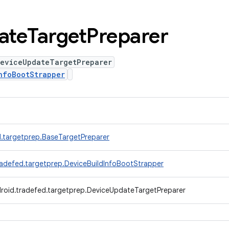
ate
Target
Preparer
DeviceUpdateTargetPreparer
nfoBootStrapper
.targetprep.BaseTargetPreparer
radefed.targetprep.DeviceBuildInfoBootStrapper
roid.tradefed.targetprep.DeviceUpdateTargetPreparer