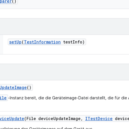
parer
()
set
Up
(
Test
Information
test
Info)
Update
Image
()
ile
-Instanz bereit, die die Geräteimage-Datei darstellt, die für di
vice
Update
(File device
Update
Image
,
ITest
Device
devic