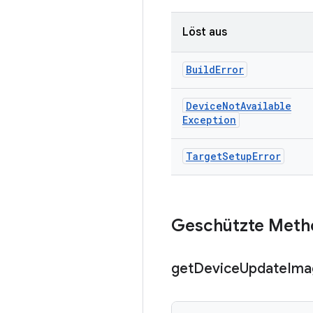
Löst aus
Build
Error
Device
Not
Available
Exception
Target
Setup
Error
Geschützte Meth
get
Device
Update
Ima