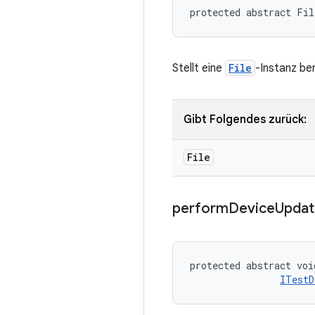
protected abstract Fil
Stellt eine
File
-Instanz ber
Gibt Folgendes zurück:
File
perform
Device
Updat
protected abstract voi
ITestD