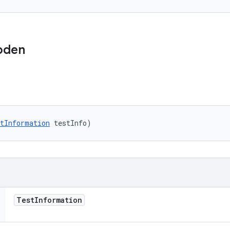
oden
tInformation
 testInfo)
Test
Information