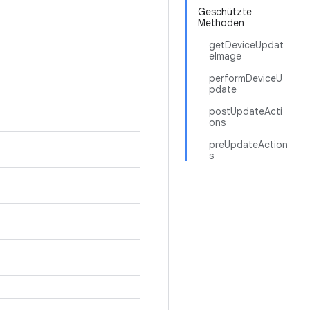
Geschützte
Methoden
getDeviceUpdat
eImage
performDeviceU
pdate
postUpdateActi
ons
preUpdateAction
s