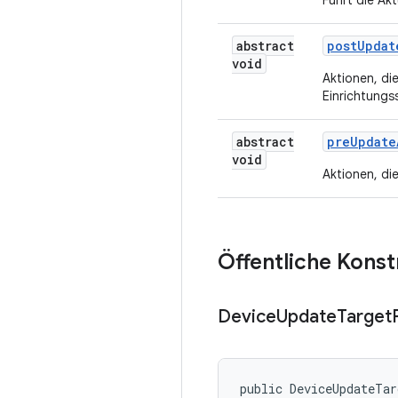
Führt die Ak
abstract
post
Updat
void
Aktionen, di
Einrichtungs
abstract
pre
Update
void
Aktionen, di
Öffentliche Kons
Device
Update
Target
public DeviceUpdateTa