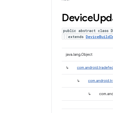
Device
Upd
public abstract class 
extends
DeviceBuildI
java.lang.Object
↳
com.android.tradefed
↳
com.android.t
↳
com.and