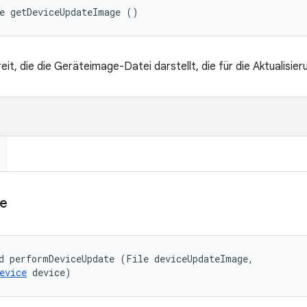
e getDeviceUpdateImage ()
eit, die die Geräteimage-Datei darstellt, die für die Aktualisie
e
d performDeviceUpdate (File deviceUpdateImage, 

evice
 device)