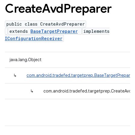
Create
Avd
Preparer
public class CreateAvdPreparer
extends
BaseTargetPreparer
implements
IConfigurationReceiver
java.lang.Object
↳
com.android.tradefed.targetprep.BaseTargetPreparer
↳
com.android.tradefed.targetprep.CreateAvdP