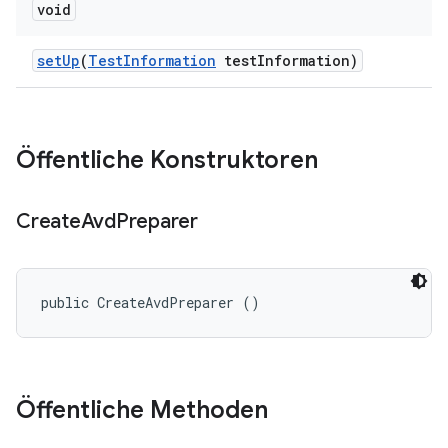
void
set
Up
(
Test
Information
test
Information)
Öffentliche Konstruktoren
Create
Avd
Preparer
public CreateAvdPreparer ()
Öffentliche Methoden