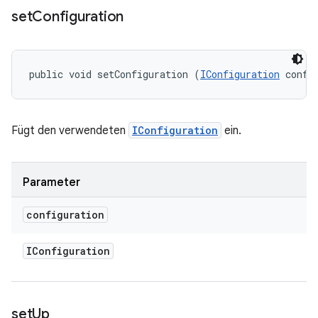
set
Configuration
public void setConfiguration (
IConfiguration
 confi
Fügt den verwendeten
IConfiguration
ein.
Parameter
configuration
IConfiguration
set
Up