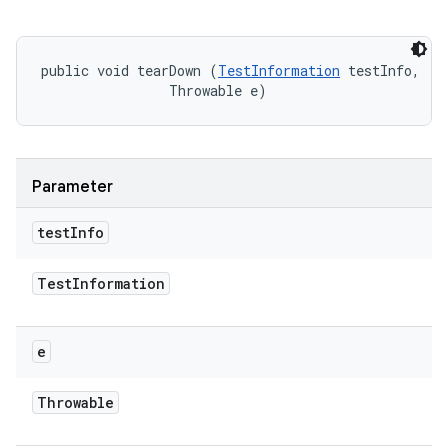
public void tearDown (
TestInformation
 testInfo, 

                Throwable e)
Parameter
test
Info
Test
Information
e
Throwable