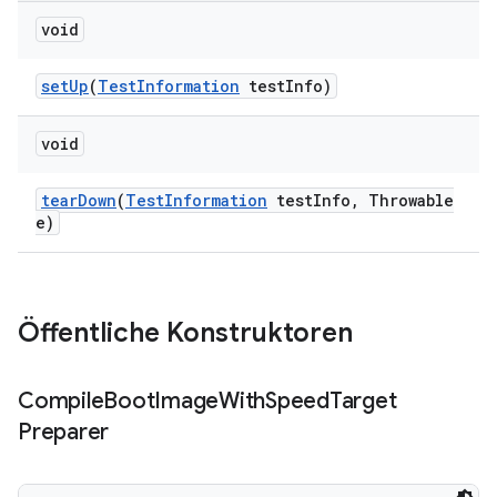
void
set
Up
(
Test
Information
test
Info)
void
tear
Down
(
Test
Information
test
Info
,
Throwable
e)
Öffentliche Konstruktoren
Compile
Boot
Image
With
Speed
Target
Preparer