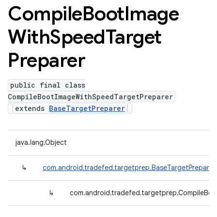
Compile
Boot
Image
With
Speed
Target
Preparer
public final class
CompileBootImageWithSpeedTargetPreparer
extends
BaseTargetPreparer
java.lang.Object
↳
com.android.tradefed.targetprep.BaseTargetPreparer
↳
com.android.tradefed.targetprep.CompileBo