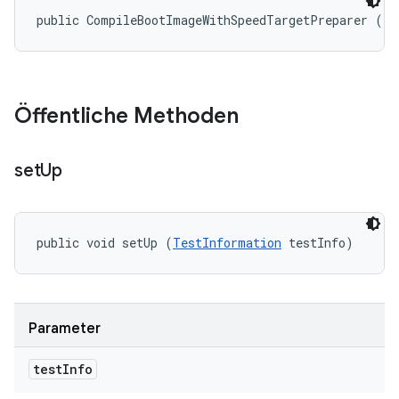
public CompileBootImageWithSpeedTargetPreparer ()
Öffentliche Methoden
set
Up
public void setUp (
TestInformation
 testInfo)
Parameter
test
Info