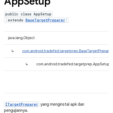
App
Setup
public class AppSetup
extends
BaseTargetPreparer
java.lang.Object
↳
com.android.tradefed.targetprep.BaseTargetPreparer
↳
com.android.tradefed.targetprep.AppSetup
ITargetPreparer
yang menginstal apk dan
pengujiannya.