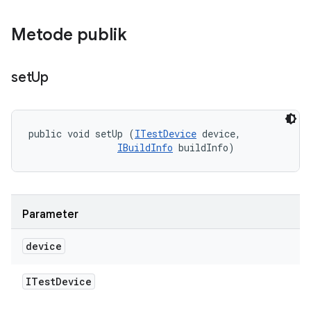
Metode publik
set
Up
public void setUp (
ITestDevice
 device, 

IBuildInfo
 buildInfo)
Parameter
device
ITest
Device