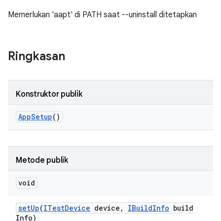
Memerlukan 'aapt' di PATH saat --uninstall ditetapkan
Ringkasan
Konstruktor publik
App
Setup
()
Metode publik
void
set
Up
(
ITest
Device
device
,
IBuild
Info
build
Info)