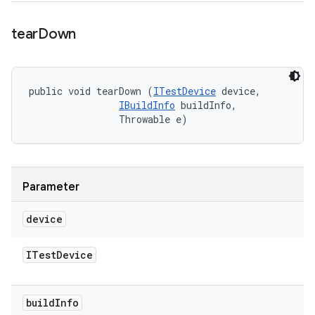
tear
Down
public void tearDown (
ITestDevice
 device, 

IBuildInfo
 buildInfo, 

                Throwable e)
Parameter
device
ITest
Device
build
Info