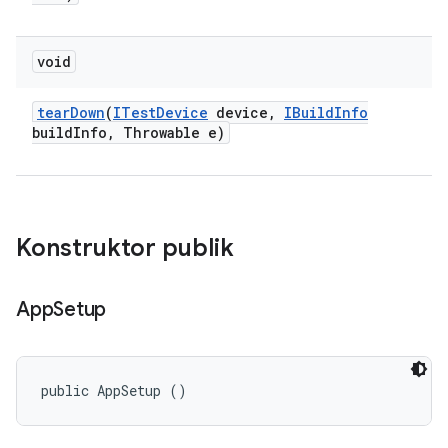
void
tear
Down
(
ITest
Device
device
,
IBuild
Info
build
Info
,
Throwable e)
Konstruktor publik
App
Setup
public AppSetup ()