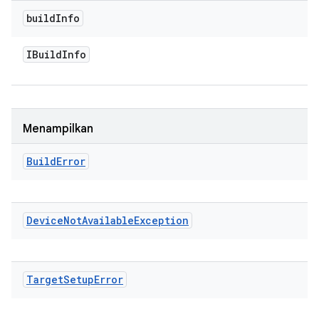
build
Info
IBuild
Info
Menampilkan
Build
Error
Device
Not
Available
Exception
Target
Setup
Error