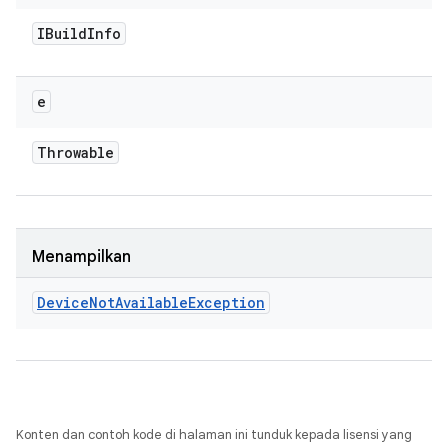
IBuild
Info
e
Throwable
Menampilkan
Device
Not
Available
Exception
Konten dan contoh kode di halaman ini tunduk kepada lisensi yang