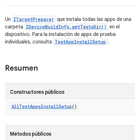
Un
ITargetPreparer
que instala todas las apps de una
carpeta
IDeviceBuildInfo.getTestsDir()
en el
dispositivo. Para la instalación de apps de prueba
individuales, consulta
TestAppInstallSetup
.
Resumen
Constructores públicos
All
Test
Apps
Install
Setup
()
Métodos públicos