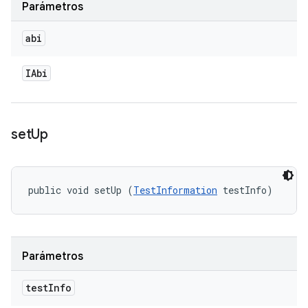
Parámetros
abi
IAbi
set
Up
public void setUp (
TestInformation
 testInfo)
Parámetros
test
Info