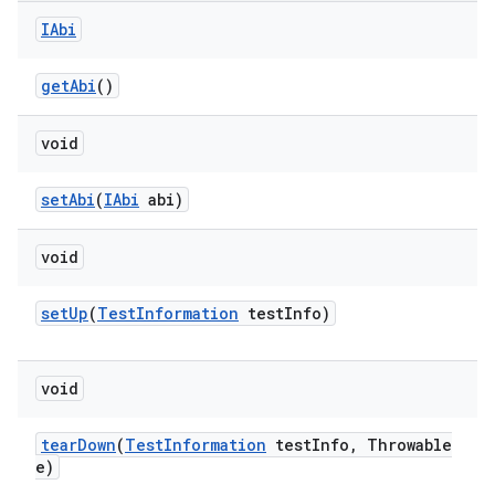
IAbi
get
Abi
()
void
set
Abi
(
IAbi
abi)
void
set
Up
(
Test
Information
test
Info)
void
tear
Down
(
Test
Information
test
Info
,
Throwable
e)