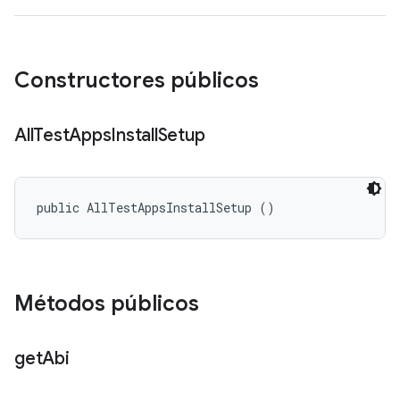
Constructores públicos
All
Test
Apps
Install
Setup
public AllTestAppsInstallSetup ()
Métodos públicos
get
Abi