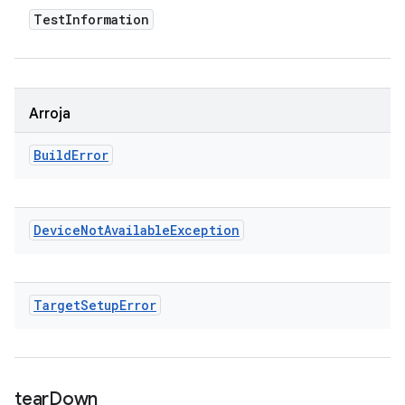
Test
Information
Arroja
Build
Error
Device
Not
Available
Exception
Target
Setup
Error
tear
Down