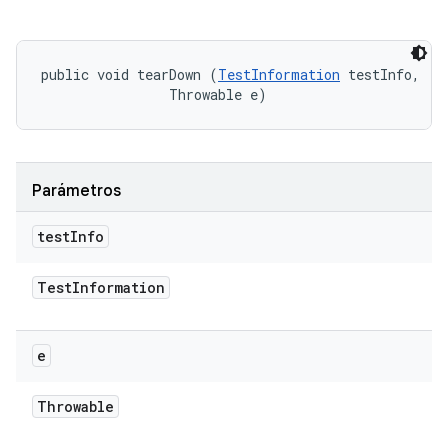
public void tearDown (
TestInformation
 testInfo, 

                Throwable e)
Parámetros
test
Info
Test
Information
e
Throwable