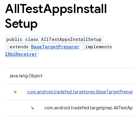
All
Test
Apps
Install
Setup
public class AllTestAppsInstallSetup
extends
BaseTargetPreparer
implements
IAbiReceiver
java.lang.Object
↳
com.android.tradefed.targetprep.BaseTargetPreparer
↳
com.android.tradefed.targetprep.AllTestApps