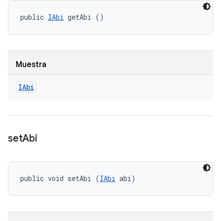
public 
IAbi
 getAbi ()
Muestra
IAbi
set
Abi
public void setAbi (
IAbi
 abi)