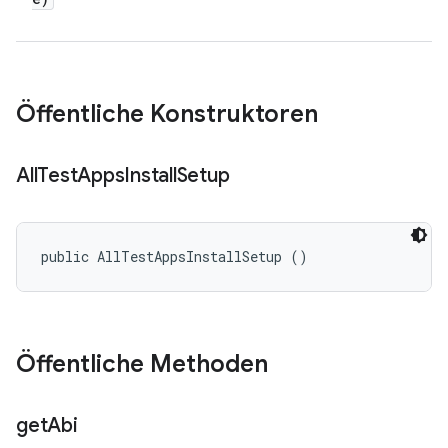
Öffentliche Konstruktoren
All
Test
Apps
Install
Setup
public AllTestAppsInstallSetup ()
Öffentliche Methoden
get
Abi