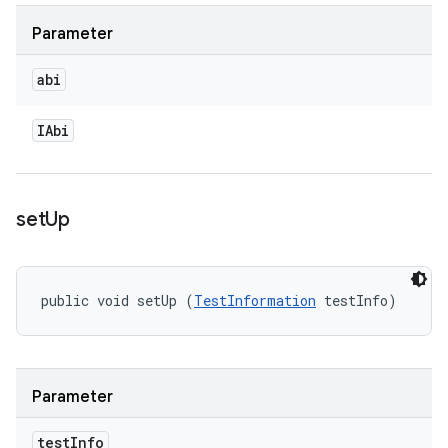
Parameter
abi
IAbi
set
Up
public void setUp (
TestInformation
 testInfo)
Parameter
test
Info