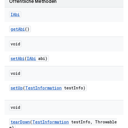
Öffentliche Methoden
IAbi
get
Abi
()
void
set
Abi
(
IAbi
abi)
void
set
Up
(
Test
Information
test
Info)
void
tear
Down
(
Test
Information
test
Info
,
Throwable
e)