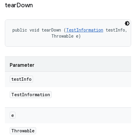
tear
Down
public void tearDown (
TestInformation
 testInfo, 

                Throwable e)
Parameter
test
Info
Test
Information
e
Throwable