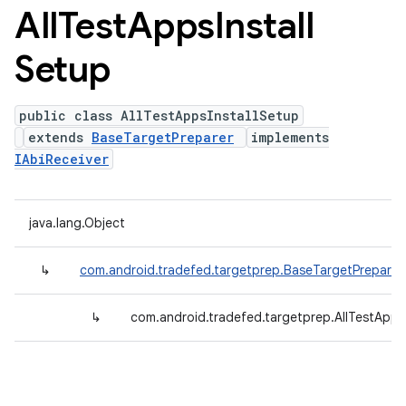
All
Test
Apps
Install
Setup
public class AllTestAppsInstallSetup
extends
BaseTargetPreparer
implements
IAbiReceiver
java.lang.Object
↳
com.android.tradefed.targetprep.BaseTargetPreparer
↳
com.android.tradefed.targetprep.AllTestApps