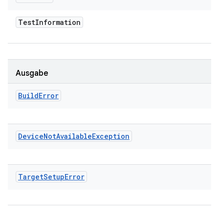
Test
Information
Ausgabe
Build
Error
Device
Not
Available
Exception
Target
Setup
Error