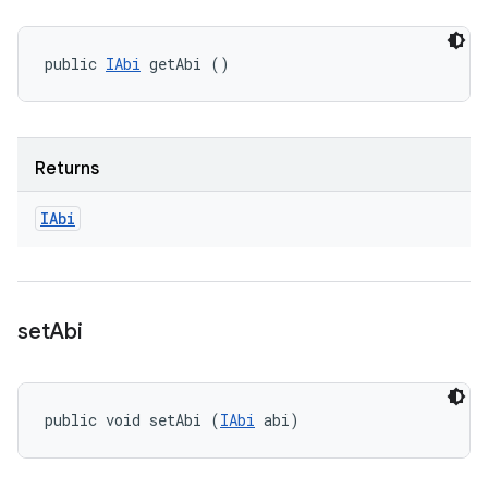
public 
IAbi
 getAbi ()
Returns
IAbi
set
Abi
public void setAbi (
IAbi
 abi)