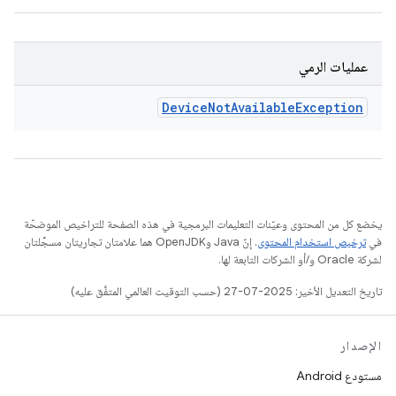
عمليات الرمي
Device
Not
Available
Exception
يخضع كل من المحتوى وعيّنات التعليمات البرمجية في هذه الصفحة للتراخيص الموضحّة
في
ترخيص استخدام المحتوى
. إنّ Java وOpenJDK هما علامتان تجاريتان مسجَّلتان
لشركة Oracle و/أو الشركات التابعة لها.
تاريخ التعديل الأخير: 2025-07-27 (حسب التوقيت العالمي المتفَّق عليه)
الإصدار
مستودع Android