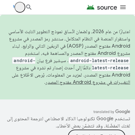
اعتبارًا من عام 2026، ولضمان اتّساق نموذج التطوير الثابت الأساسي
واستقرار المنصة في النظام المتكامل، سننشر رمز المصدر في مشروع
Android مفتوح المصدر (AOSP) في الربعَين الثاني والرابع. لبناء
مشروع Android مفتوح المصدر والمساهمة فيه، استخدِم
android-latest-release
. سيشير فرع بيان
android-
latest-release
دائمًا إلى أحدث إصدار تم نشره في مشروع
Android مفتوح المصدر. لمزيد من المعلومات، يُرجى الاطّلاع على
التغييرات في مشروع Android مفتوح المصدر
.
تستخدم Google تكنولوجيا الذكاء الاصطناعي لترجمة المحتوى إلى
لغتك المفضّلة، وقد تتضمّن بعض الأخطاء.