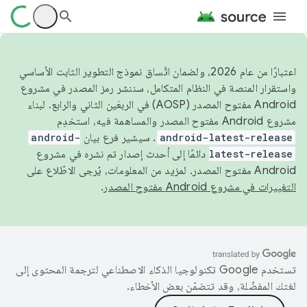
اعتبارًا من عام 2026، ولضمان اتّساق نموذج التطوير الثابت الأساسي
واستقرار المنصة في النظام المتكامل، سننشر رمز المصدر في مشروع
Android مفتوح المصدر (AOSP) في الربعَين الثاني والرابع. لبناء
مشروع Android مفتوح المصدر والمساهمة فيه، استخدِم
android-latest-release
. سيشير فرع بيان
android-
latest-release
دائمًا إلى أحدث إصدار تم نشره في مشروع
Android مفتوح المصدر. لمزيد من المعلومات، يُرجى الاطّلاع على
التغييرات في مشروع Android مفتوح المصدر
.
تستخدم Google تكنولوجيا الذكاء الاصطناعي لترجمة المحتوى إلى
لغتك المفضّلة، وقد تتضمّن بعض الأخطاء.