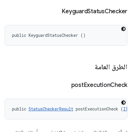
Keyguard
Status
Checker
public KeyguardStatusChecker ()
الطرق العامة
post
Execution
Check
public 
StatusCheckerResult
 postExecutionCheck (
ITe