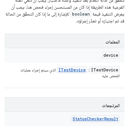
تحقَّق من حالة النظام بعد تنفيذ وحدة الاختبار. يجب أن تلغي الفئة
الفرعية هذه الطريقة إذا كان من المستحسن إجراء فحص هنا. يجب أن
يعرض التنفيذ قيمة
boolean
للإشارة إلى ما إذا كان التحقّق من الحالة
قد تم اجتيازه أو تعذّر إجراؤه.
المعلمات
device
ITest
Device
ITest
Device
:
الذي سيتم إجراء عمليات
الفحص عليه
المرتجعات
Status
Checker
Result