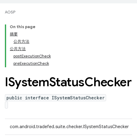
AOSP
On this page
摘要
公共方法
公共方法
postExecutionCheck
preExecutionCheck
ISystem
Status
Checker
public interface ISystemStatusChecker
com.android.tradefed.suite.checker.ISystemStatusChecker