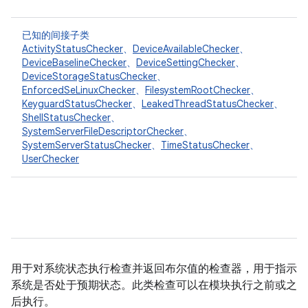
已知的间接子类
ActivityStatusChecker
、
DeviceAvailableChecker
、
DeviceBaselineChecker
、
DeviceSettingChecker
、
DeviceStorageStatusChecker
、
EnforcedSeLinuxChecker
、
FilesystemRootChecker
、
KeyguardStatusChecker
、
LeakedThreadStatusChecker
、
ShellStatusChecker
、
SystemServerFileDescriptorChecker
、
SystemServerStatusChecker
、
TimeStatusChecker
、
UserChecker
用于对系统状态执行检查并返回布尔值的检查器，用于指示
系统是否处于预期状态。此类检查可以在模块执行之前或之
后执行。