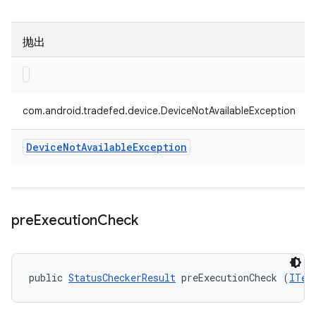
抛出
com.android.tradefed.device.DeviceNotAvailableException
Device
Not
Available
Exception
pre
Execution
Check
public 
StatusCheckerResult
 preExecutionCheck (
ITes