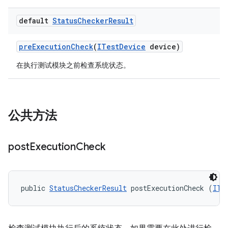
default
Status
Checker
Result
pre
Execution
Check
(
ITest
Device
device)
在执行测试模块之前检查系统状态。
公共方法
post
Execution
Check
public 
StatusCheckerResult
 postExecutionCheck (
ITe