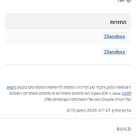
קריאה
החזרות
ISandbox
ISandbox
דוגמאות התוכן והקוד שבדף הזה כפופות לרישיונות המפורטים בקטע
רישיון
לתוכן
.‏ Java ו-OpenJDK הם סימנים מסחריים או סימנים מסחריים רשומים
של חברת Oracle ו/או של השותפים העצמאיים שלה.
עדכון אחרון: 2025-07-27 (שעון UTC).
BUILD