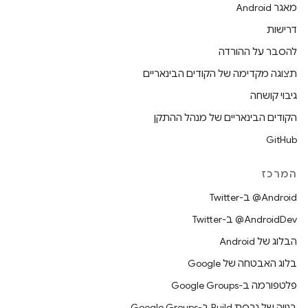
מאגר Android
דרישות
להסבר על ההורדה
תצוגה מקדימה של הקודים הבינאריים
גיבוי קושחה
הקודים הבינאריים של מנהל ההתקן
GitHub
המרכז
‎@Android ב-Twitter
‎@AndroidDev ב-Twitter
הבלוג של Android
בלוג האבטחה של Google
פלטפורמה ב-Google Groups
בנייה של גרסת Build ב-Google Groups