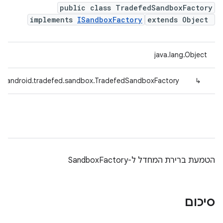
public class TradefedSandboxFactory
implements
ISandboxFactory
extends Object
java.lang.Object
m.android.tradefed.sandbox.TradefedSandboxFactory
↳
הטמעת ברירת המחדל ל-SandboxFactory
סיכום