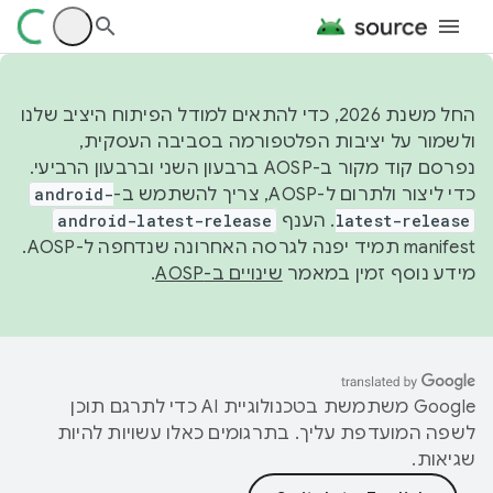
החל משנת 2026, כדי להתאים למודל הפיתוח היציב שלנו
ולשמור על יציבות הפלטפורמה בסביבה העסקית,
נפרסם קוד מקור ב-AOSP ברבעון השני וברבעון הרביעי.
כדי ליצור ולתרום ל-AOSP, צריך להשתמש ב-
android-
latest-release
. הענף
android-latest-release
manifest תמיד יפנה לגרסה האחרונה שנדחפה ל-AOSP.
מידע נוסף זמין במאמר
שינויים ב-AOSP
.
‫Google משתמשת בטכנולוגיית AI כדי לתרגם תוכן
לשפה המועדפת עליך. בתרגומים כאלו עשויות להיות
שגיאות.