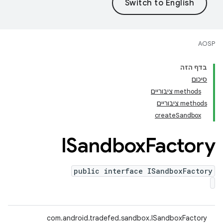
AOSP
בדף הזה
סיכום
‫methods ציבוריים
‫methods ציבוריים
createSandbox
ISandbox
Factory
public interface ISandboxFactory
com.android.tradefed.sandbox.ISandboxFactory