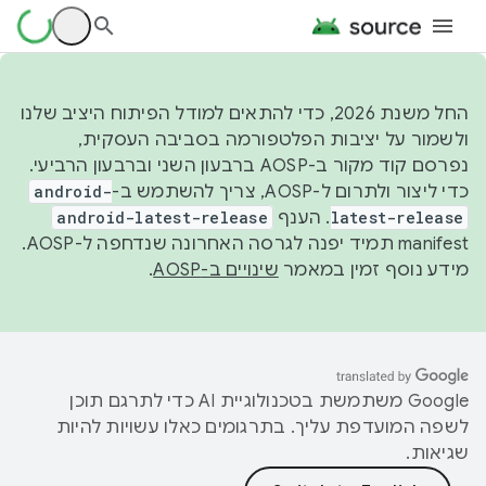
החל משנת 2026, כדי להתאים למודל הפיתוח היציב שלנו
ולשמור על יציבות הפלטפורמה בסביבה העסקית,
נפרסם קוד מקור ב-AOSP ברבעון השני וברבעון הרביעי.
כדי ליצור ולתרום ל-AOSP, צריך להשתמש ב-
android-
latest-release
. הענף
android-latest-release
manifest תמיד יפנה לגרסה האחרונה שנדחפה ל-AOSP.
מידע נוסף זמין במאמר
שינויים ב-AOSP
.
‫Google משתמשת בטכנולוגיית AI כדי לתרגם תוכן
לשפה המועדפת עליך. בתרגומים כאלו עשויות להיות
שגיאות.