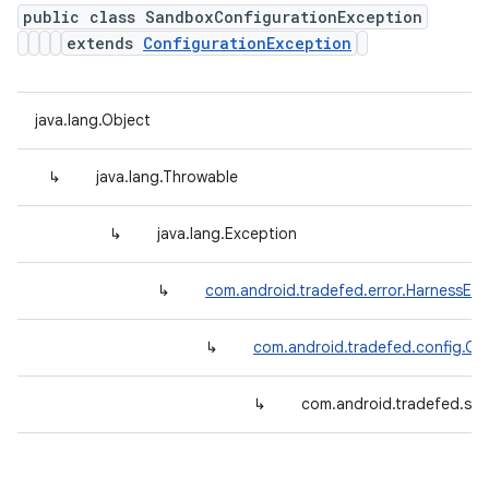
public class SandboxConfigurationException
extends
ConfigurationException
java.lang.Object
↳
java.lang.Throwable
↳
java.lang.Exception
↳
com.android.tradefed.error.HarnessExc
↳
com.android.tradefed.config.Co
↳
com.android.tradefed.sa