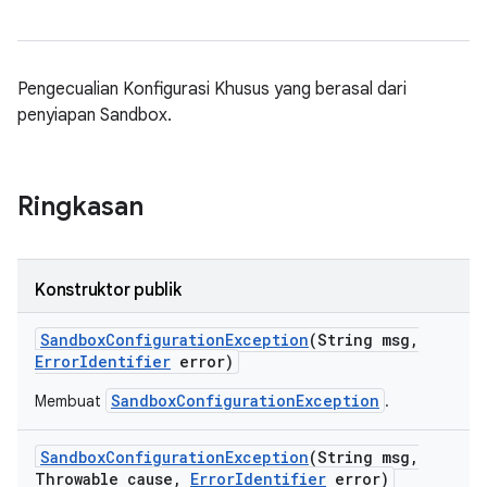
Pengecualian Konfigurasi Khusus yang berasal dari
penyiapan Sandbox.
Ringkasan
Konstruktor publik
Sandbox
Configuration
Exception
(String msg
,
Error
Identifier
error)
SandboxConfigurationException
Membuat
.
Sandbox
Configuration
Exception
(String msg
,
Throwable cause
,
Error
Identifier
error)