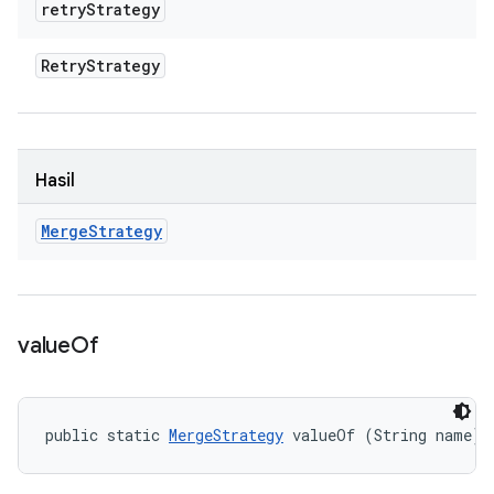
retry
Strategy
Retry
Strategy
Hasil
Merge
Strategy
value
Of
public static 
MergeStrategy
 valueOf (String name)