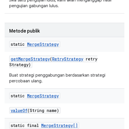
Jika satu pengujian lulus, kami akan menganggap hasil
pengujian gabungan lulus.
Metode publik
static
Merge
Strategy
get
Merge
Strategy
(
Retry
Strategy
retry
Strategy)
Buat strategi penggabungan berdasarkan strategi
percobaan ulang.
static
Merge
Strategy
value
Of
(String name)
static final
Merge
Strategy[]