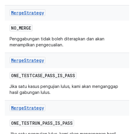
Merge
Strategy
NO
_
MERGE
Penggabungan tidak boleh diterapkan dan akan
menampilkan pengecualian.
Merge
Strategy
ONE
_
TESTCASE
_
PASS
_
IS
_
PASS
Jika satu kasus pengujian lulus, kami akan menganggap
hasil gabungan lulus.
Merge
Strategy
ONE
_
TESTRUN
_
PASS
_
IS
_
PASS