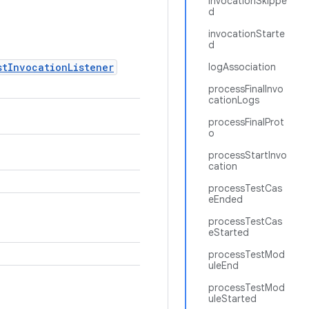
invocationSkippe
d
invocationStarte
d
stInvocationListener
logAssociation
processFinalInvo
cationLogs
processFinalProt
o
processStartInvo
cation
processTestCas
eEnded
processTestCas
eStarted
processTestMod
uleEnd
processTestMod
uleStarted