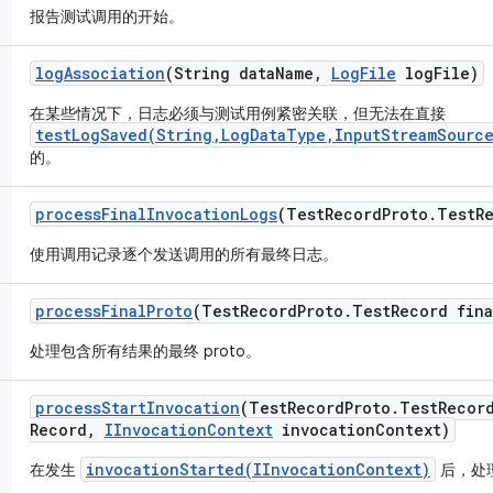
报告测试调用的开始。
log
Association
(String data
Name
,
Log
File
log
File)
在某些情况下，日志必须与测试用例紧密关联，但无法在直接
testLogSaved(String,LogDataType,InputStreamSource
的。
process
Final
Invocation
Logs
(Test
Record
Proto
.
Test
R
使用调用记录逐个发送调用的所有最终日志。
process
Final
Proto
(Test
Record
Proto
.
Test
Record fina
处理包含所有结果的最终 proto。
process
Start
Invocation
(Test
Record
Proto
.
Test
Recor
Record
,
IInvocation
Context
invocation
Context)
invocationStarted(IInvocationContext)
在发生
后，处理