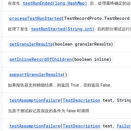
testRunEnded(long,HashMap)
在发生
后，处理最终确定的运行
process
Test
Run
Started
(Test
Record
Proto
.
Test
Record
testRunStarted(String,int)
处理了发生
后的部分测试运行记录
set
Granular
Results
(boolean granular
Results)
set
Inline
Record
Of
Children
(boolean inline)
support
Granular
Results
()
如果报告器支持精细结果，则返回 True，否则返回 False。
test
Assumption
Failure
(
Test
Description
test
,
String
当原子测试标记其假设的条件为 false 时调用
test
Assumption
Failure
(
Test
Description
test
,
Failu