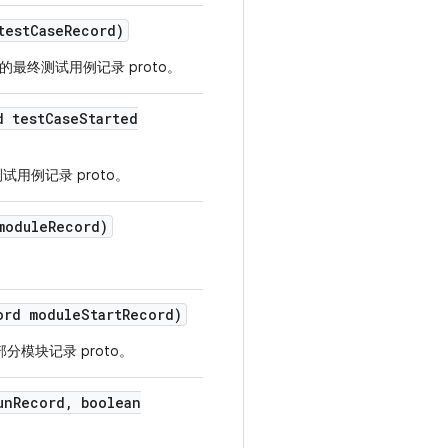
test
Case
Record)
的最终测试用例记录 proto。
d test
Case
Started
用例记录 proto。
module
Record)
。
ord module
Start
Record)
分模块记录 proto。
un
Record
,
boolean