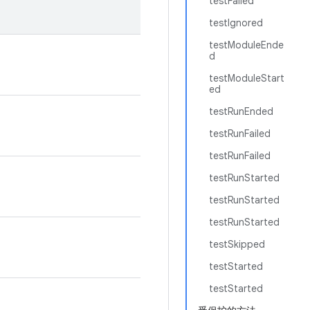
testFailed
testIgnored
testModuleEnde
d
testModuleStart
ed
testRunEnded
testRunFailed
testRunFailed
testRunStarted
testRunStarted
testRunStarted
testSkipped
testStarted
testStarted