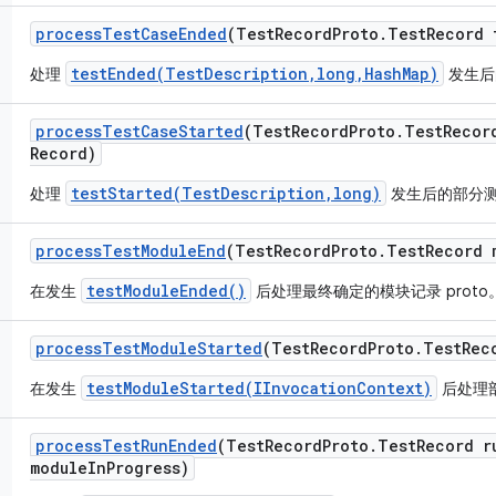
process
Test
Case
Ended
(Test
Record
Proto
.
Test
Record 
testEnded(TestDescription,long,HashMap)
处理
发生后
process
Test
Case
Started
(Test
Record
Proto
.
Test
Recor
Record)
testStarted(TestDescription,long)
处理
发生后的部分测试
process
Test
Module
End
(Test
Record
Proto
.
Test
Record 
testModuleEnded()
在发生
后处理最终确定的模块记录 proto
process
Test
Module
Started
(Test
Record
Proto
.
Test
Rec
testModuleStarted(IInvocationContext)
在发生
后处理部
process
Test
Run
Ended
(Test
Record
Proto
.
Test
Record r
module
In
Progress)