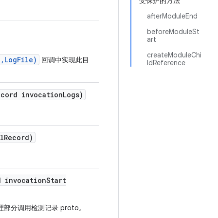
受保护的方法
afterModuleEnd
beforeModuleSt
art
createModuleChi
,LogFile)
回调中实现此目
ldReference
ecord invocation
Logs)
l
Record)
d invocation
Start
部分调用检测记录 proto。