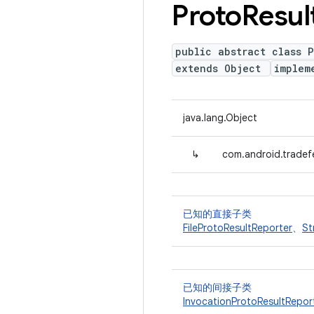
Proto
Resul
public abstract class P
extends Object
implem
java.lang.Object
↳
com.android.tradef
已知的直接子类
FileProtoResultReporter
、
St
已知的间接子类
InvocationProtoResultRepor