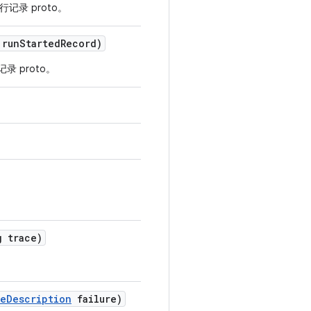
记录 proto。
 run
Started
Record)
 proto。
 trace)
re
Description
failure)