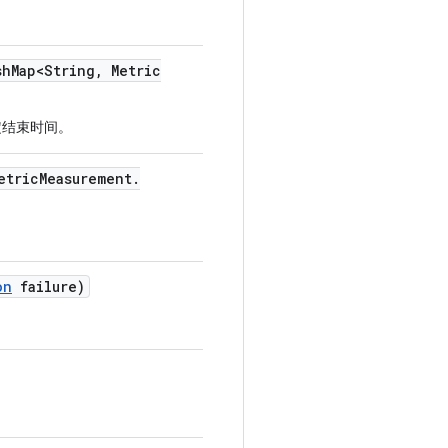
sh
Map<String
,
Metric
定结束时间。
etric
Measurement
.
on
failure)