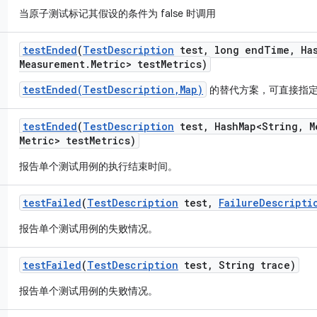
当原子测试标记其假设的条件为 false 时调用
test
Ended
(
Test
Description
test
,
long end
Time
,
Ha
Measurement
.
Metric> test
Metrics)
testEnded(TestDescription,Map)
的替代方案，可直接指
test
Ended
(
Test
Description
test
,
Hash
Map<String
,
M
Metric> test
Metrics)
报告单个测试用例的执行结束时间。
test
Failed
(
Test
Description
test
,
Failure
Descripti
报告单个测试用例的失败情况。
test
Failed
(
Test
Description
test
,
String trace)
报告单个测试用例的失败情况。