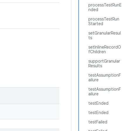
processTestRunE
nded
processTestRun
Started
setGranularResul
ts
setInlineRecordO
fChildren
supportGranular
Results
testAssumptionF
ailure
testAssumptionF
ailure
testEnded
testEnded
testFailed