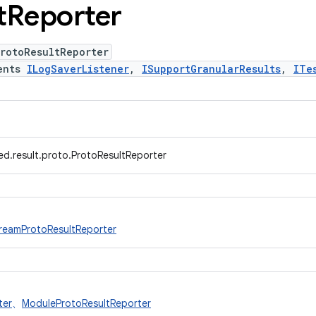
t
Reporter
rotoResultReporter
ents
ILogSaverListener
,
ISupportGranularResults
,
ITe
ed.result.proto.ProtoResultReporter
reamProtoResultReporter
ter
、
ModuleProtoResultReporter