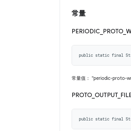
常量
PERIODIC
_
PROTO
_
W
public static final S
常量值： "periodic-proto-wri
PROTO
_
OUTPUT
_
FIL
public static final S