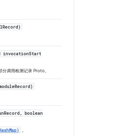
l
Record)
d invocation
Start
分调用检测记录 Proto。
module
Record)
。
un
Record
,
boolean
HashMap)
。