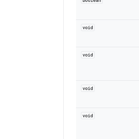
boolean
void
void
void
void