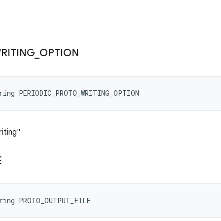
RITING
_
OPTION
tring PERIODIC_PROTO_WRITING_OPTION
ting"
E
tring PROTO_OUTPUT_FILE