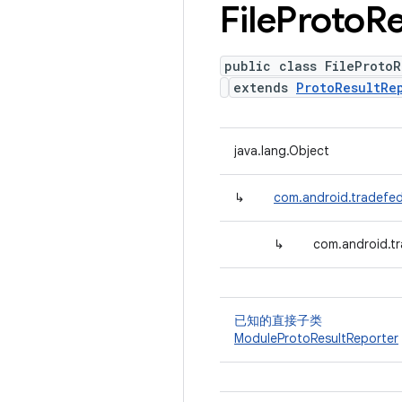
File
Proto
Re
public class FileProtoR
extends
ProtoResultRe
java.lang.Object
↳
com.android.tradefed
↳
com.android.tr
已知的直接子类
ModuleProtoResultReporter