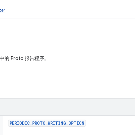
ter
的 Proto 报告程序。
PERIODIC
_
PROTO
_
WRITING
_
OPTION