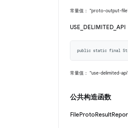
常量值： "proto-output-file
USE
_
DELIMITED
_
API
public static final St
常量值： "use-delimited-api
公共构造函数
File
Proto
Result
Repor