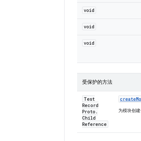
void
void
void
受保护的方法
Test
create
M
Record
为模块创建
Proto
.
Child
Reference