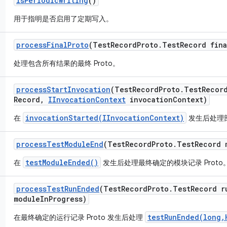
is
Periodic
Writing
()
用于指明是否启用了定期写入。
process
Final
Proto
(Test
Record
Proto
.
Test
Record fina
处理包含所有结果的最终 Proto。
process
Start
Invocation
(Test
Record
Proto
.
Test
Recor
Record
,
IInvocation
Context
invocation
Context)
invocationStarted(IInvocationContext)
在
发生后处理部
process
Test
Module
End
(Test
Record
Proto
.
Test
Record 
testModuleEnded()
在
发生后处理最终确定的模块记录 Proto
process
Test
Run
Ended
(Test
Record
Proto
.
Test
Record r
module
In
Progress)
testRunEnded(long,
在最终确定的运行记录 Proto 发生后处理