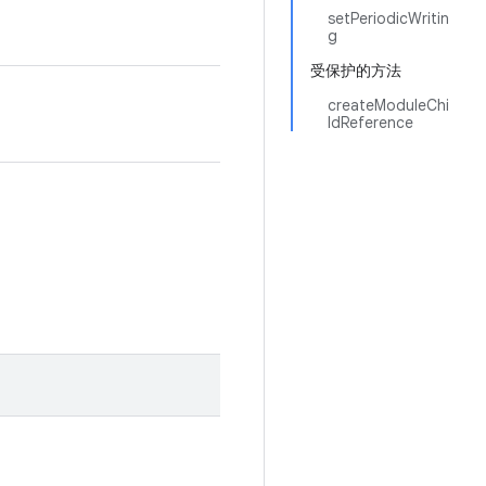
setPeriodicWritin
g
受保护的方法
createModuleChi
ldReference