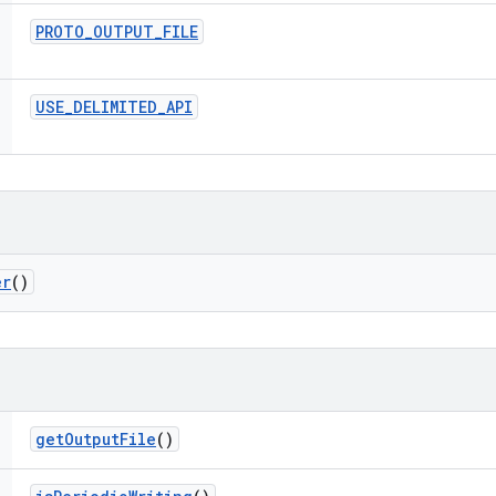
PROTO
_
OUTPUT
_
FILE
USE
_
DELIMITED
_
API
er
()
get
Output
File
()