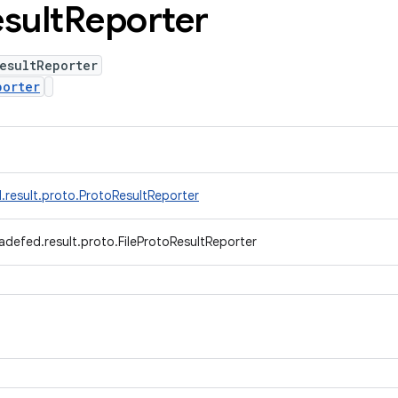
sult
Reporter
esultReporter
porter
.result.proto.ProtoResultReporter
adefed.result.proto.FileProtoResultReporter