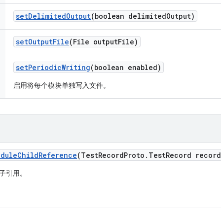
set
Delimited
Output
(boolean delimited
Output)
set
Output
File
(File output
File)
set
Periodic
Writing
(boolean enabled)
启用将每个模块单独写入文件。
odule
Child
Reference
(Test
Record
Proto
.
Test
Record record
子引用。