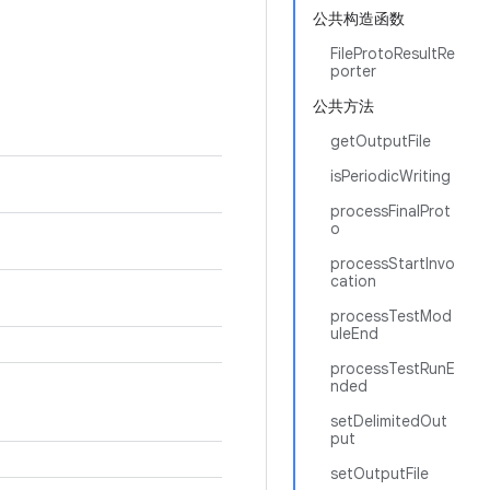
公共构造函数
FileProtoResultRe
porter
公共方法
getOutputFile
isPeriodicWriting
processFinalProt
o
processStartInvo
cation
processTestMod
uleEnd
processTestRunE
nded
setDelimitedOut
put
setOutputFile