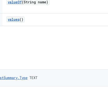
value
Of
(String name)
values
()
stSummary.Type
 TEXT