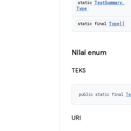
static
Test
Summary
.
Type
static final
Type[]
Nilai enum
TEKS
public static final 
Te
URI