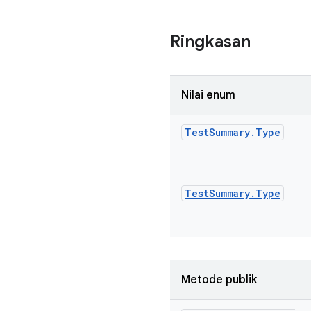
Ringkasan
Nilai enum
Test
Summary
.
Type
Test
Summary
.
Type
Metode publik