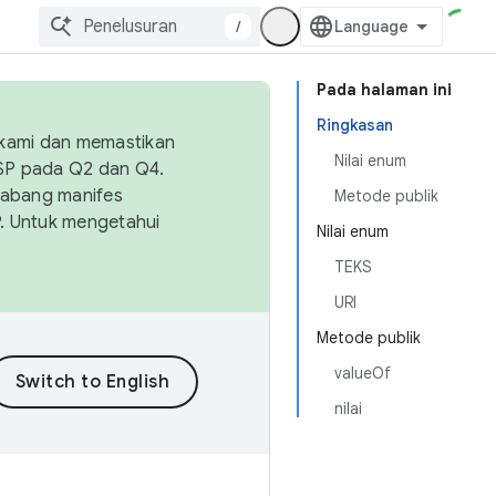
/
Pada halaman ini
Ringkasan
 kami dan memastikan
Nilai enum
OSP pada Q2 dan Q4.
Cabang manifes
Metode publik
SP. Untuk mengetahui
Nilai enum
TEKS
URI
Metode publik
valueOf
nilai