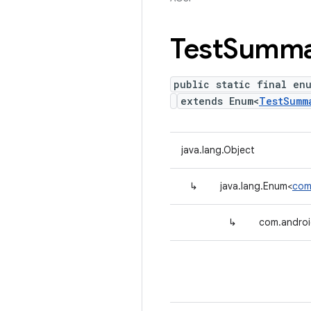
Test
Summa
public static final en
extends Enum<
TestSumm
java.lang.Object
↳
java.lang.Enum<
com
↳
com.androi