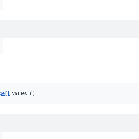
pe[]
 values ()