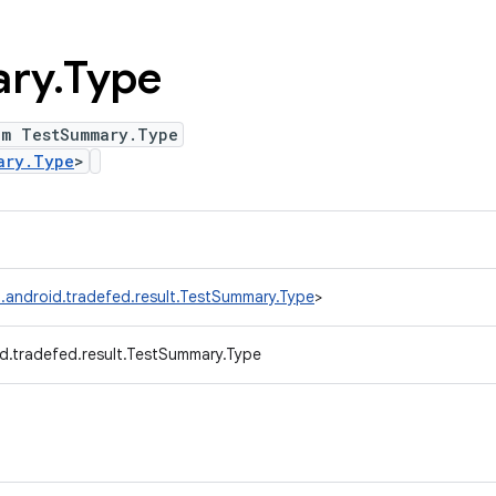
ry
.
Type
um TestSummary.Type
ary.Type
>
.android.tradefed.result.TestSummary.Type
>
d.tradefed.result.TestSummary.Type