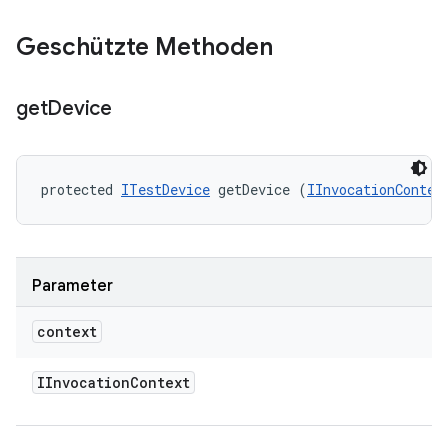
Geschützte Methoden
get
Device
protected 
ITestDevice
 getDevice (
IInvocationContex
Parameter
context
IInvocation
Context