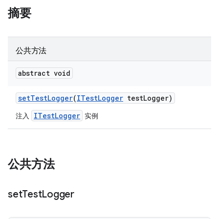
摘要
公共方法
abstract void
set
Test
Logger
(
ITest
Logger
test
Logger)
ITestLogger
注入
实例
公共方法
set
Test
Logger