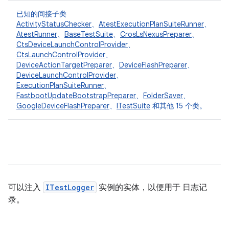
已知的间接子类
ActivityStatusChecker
、
AtestExecutionPlanSuiteRunner
、
AtestRunner
、
BaseTestSuite
、
CrosLsNexusPreparer
、
CtsDeviceLaunchControlProvider
、
CtsLaunchControlProvider
、
DeviceActionTargetPreparer
、
DeviceFlashPreparer
、
DeviceLaunchControlProvider
、
ExecutionPlanSuiteRunner
、
FastbootUpdateBootstrapPreparer
、
FolderSaver
、
GoogleDeviceFlashPreparer
、
ITestSuite
和其他 15 个类。
可以注入
ITestLogger
实例的实体，以便用于 日志记
录。