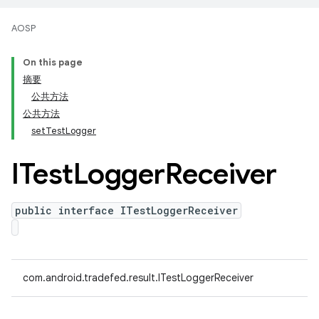
AOSP
On this page
摘要
公共方法
公共方法
setTestLogger
ITest
Logger
Receiver
public interface ITestLoggerReceiver
com.android.tradefed.result.ITestLoggerReceiver