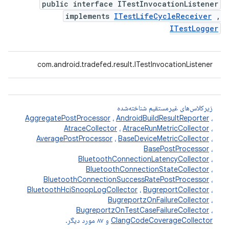
public interface ITestInvocationListener
implements
ITestLifeCycleReceiver
,
ITestLogger
com.android.tradefed.result.ITestInvocationListener
زیرکلاس‌های غیرمستقیم شناخته‌شده
AggregatePostProcessor
،
AndroidBuildResultReporter
،
AtraceCollector
،
AtraceRunMetricCollector
،
AveragePostProcessor
،
BaseDeviceMetricCollector
،
BasePostProcessor
،
BluetoothConnectionLatencyCollector
،
BluetoothConnectionStateCollector
،
BluetoothConnectionSuccessRatePostProcessor
،
BluetoothHciSnoopLogCollector
،
BugreportCollector
،
BugreportzOnFailureCollector
،
BugreportzOnTestCaseFailureCollector
،
ClangCodeCoverageCollector
و ۸۷ مورد دیگر.