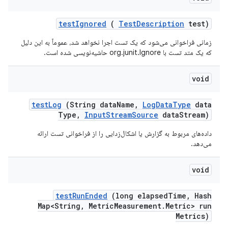
test
Ignored
(
Test
Description
test)
زمانی فراخوانی می‌شود که یک تست اجرا نخواهد شد، عموماً به این دلیل
که یک متد تست با org.junit.Ignore حاشیه‌نویسی شده است.
void
test
Log
(String data
Name
,
Log
Data
Type
data
Type
,
Input
Stream
Source
data
Stream)
داده‌های مربوط به گزارش یا اشکال‌زدایی را از فراخوانی تست ارائه
می‌دهد.
void
test
Run
Ended
(long elapsed
Time
,
Hash
Map<String
,
Metric
Measurement
.
Metric> run
Metrics)