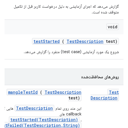
گزارش می‌دهد که اجرای آزمایشی به دلیل درخواست کاربر قبل از تکمیل
متوقف شده است.
void
test
Started
(
Test
Description
test)
شروع یک مورد آزمایشی (test case) منفرد را گزارش می‌دهد.
روش‌های محافظت‌شده
mangle
Test
Id
(
Test
Description
Test
test)
Description
TestDescription
این متد روی تمام
هایی که ب
callback های
testStarted(TestDescription)
،
testFailed(TestDescription,String)