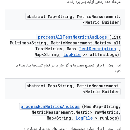
مرحله مقداردهی اولیه پس‌پردازنده.
abstract Map<String
,
Metric
Measurement
.
Metric
.
Builder>
process
All
Test
Metrics
And
Logs
(List
Multimap<String
,
Metric
Measurement
.
Metric> all
Test
Metrics
,
Map<
Test
Description
,
Map<String
,
Log
File
>> all
Test
Logs)
این روش را برای تجمیع معیارها و گزارش‌ها در تمام تست‌ها پیاده‌سازی
کنید.
abstract Map<String
,
Metric
Measurement
.
Metric
.
Builder>
process
Run
Metrics
And
Logs
(Hash
Map<String
,
Metric
Measurement
.
Metric> raw
Metrics
,
Map<String
,
Log
File
> run
Logs)
این روش را برای تولید مجموعه‌ای از معیارهای جدید از معیارها و