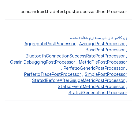
com.android.tradefed.postprocessor.IPostProcessor
زیرکلاس‌های غیرمستقیم شناخته‌شده
AggregatePostProcessor
,
AveragePostProcessor
,
BasePostProcessor
,
BluetoothConnectionSuccessRatePostProcessor
,
GeminiDebuggingPostProcessor
,
MetricFilePostProcessor
,
PerfettoGenericPostProcessor
,
PerfettoTracePostProcessor
,
SimplePostProcessor
StatsdBeforeAfterGaugeMetricPostProcessor
,
StatsdEventMetricPostProcessor
,
StatsdGenericPostProcessor