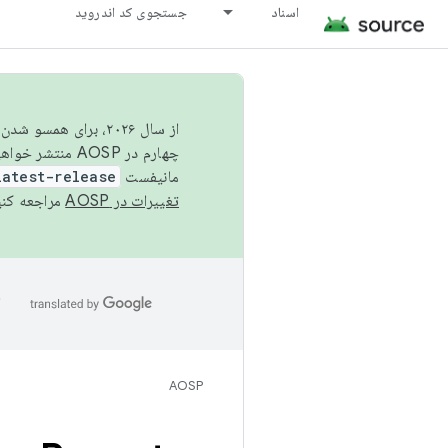
اسناد
جستجوی کد اندروید
از سال ۲۰۲۶، برای ه
چهارم در AOSP منتشر خواهیم کرد. برای ساخت و مشارکت در AOSP،
مانیفست
latest-release
تغییرات در AOSP
مراجعه کنی
ا
AOSP