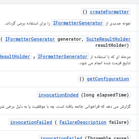
()
create
Formatter
IFormatterGenerator
نمونه جدیدی از
را برای استفاده برمی گرداند.
(
IFormatter
Generator
generator
,
Suite
Result
Holder
result
Holder)
ResultHolder
IFormatterGenerator
مرحله ای که با استفاده از
و
نتایج فرمت شده انجام می شود.
()
get
Configuration
invocation
Ended
(long elapsed
Time)
گزارش می دهد که فراخوانی خاتمه یافته است، چه با موفقیت یا به دلیل برخی شر
invocation
Failed
(
Failure
Description
failure)
invocation
Failed
(Throwable cause)