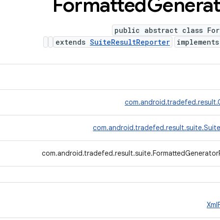
Formatted
Generat
public abstract class Fo
extends
SuiteResultReporter
implement
com.android.tradefed.result.
com.android.tradefed.result.suite.Suit
com.android.tradefed.result.suite.FormattedGenerator
Xml