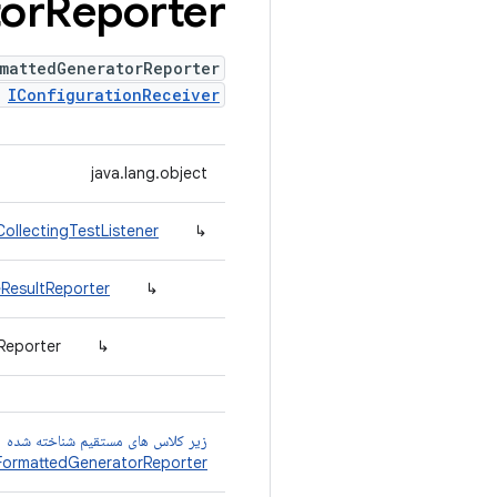
or
Reporter
rmattedGeneratorReporter
s
IConfigurationReceiver
java.lang.object
CollectingTestListener
↳
eResultReporter
↳
Reporter
↳
زیر کلاس های مستقیم شناخته شده
FormattedGeneratorReporter