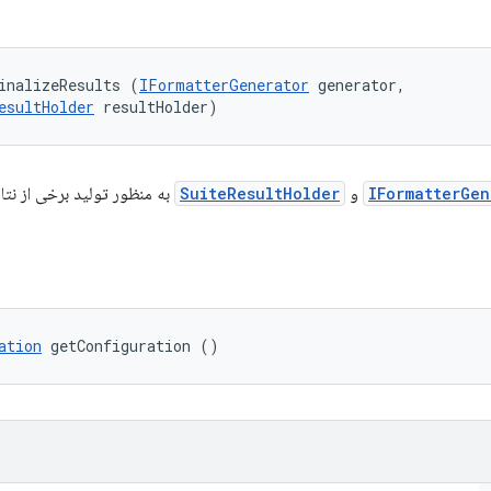
inalizeResults (
IFormatterGenerator
 generator, 

esultHolder
 resultHolder)
IFormatterGen
و
SuiteResultHolder
به منظور تولید برخی از نت
ation
 getConfiguration ()