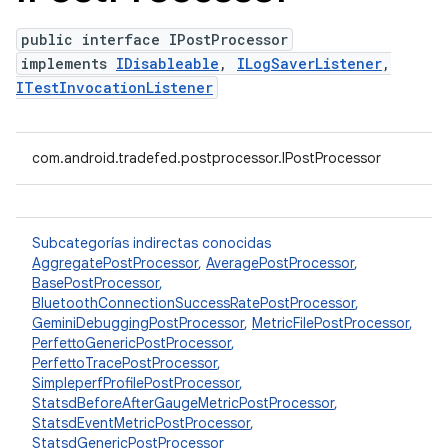
public interface IPostProcessor
implements
IDisableable
,
ILogSaverListener
,
ITestInvocationListener
com.android.tradefed.postprocessor.IPostProcessor
Subcategorías indirectas conocidas
AggregatePostProcessor
,
AveragePostProcessor
,
BasePostProcessor
,
BluetoothConnectionSuccessRatePostProcessor
,
GeminiDebuggingPostProcessor
,
MetricFilePostProcessor
,
PerfettoGenericPostProcessor
,
PerfettoTracePostProcessor
,
SimpleperfProfilePostProcessor
,
StatsdBeforeAfterGaugeMetricPostProcessor
,
StatsdEventMetricPostProcessor
,
StatsdGenericPostProcessor