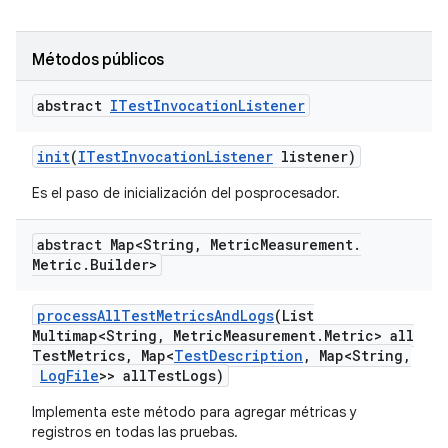
Métodos públicos
abstract
ITest
Invocation
Listener
init
(
ITest
Invocation
Listener
listener)
Es el paso de inicialización del posprocesador.
abstract Map<String
,
Metric
Measurement
.
Metric
.
Builder>
process
All
Test
Metrics
And
Logs
(List
Multimap<String
,
Metric
Measurement
.
Metric> all
Test
Metrics
,
Map<
Test
Description
,
Map<String
,
Log
File
>> all
Test
Logs)
Implementa este método para agregar métricas y
registros en todas las pruebas.