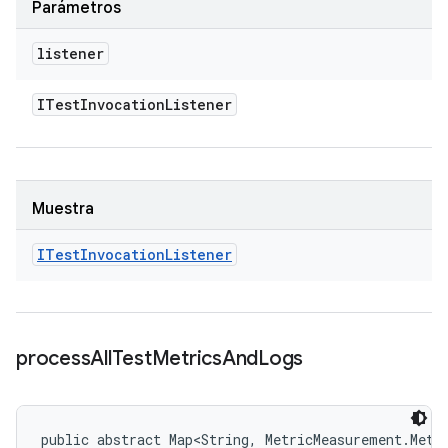
Parámetros
listener
ITest
Invocation
Listener
Muestra
ITest
Invocation
Listener
process
All
Test
Metrics
And
Logs
public abstract Map<String, MetricMeasurement.Metr