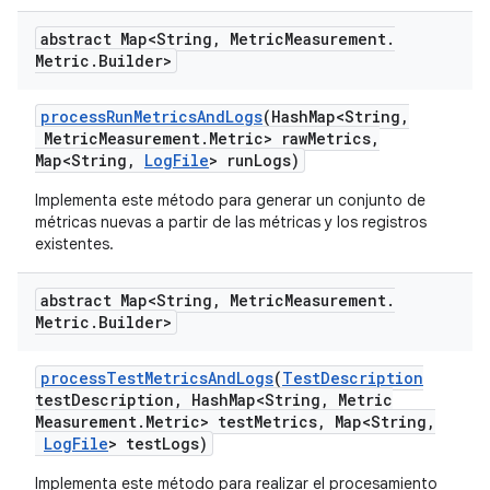
abstract Map<String
,
Metric
Measurement
.
Metric
.
Builder>
process
Run
Metrics
And
Logs
(Hash
Map<String
,
Metric
Measurement
.
Metric> raw
Metrics
,
Map<String
,
Log
File
> run
Logs)
Implementa este método para generar un conjunto de
métricas nuevas a partir de las métricas y los registros
existentes.
abstract Map<String
,
Metric
Measurement
.
Metric
.
Builder>
process
Test
Metrics
And
Logs
(
Test
Description
test
Description
,
Hash
Map<String
,
Metric
Measurement
.
Metric> test
Metrics
,
Map<String
,
Log
File
> test
Logs)
Implementa este método para realizar el procesamiento