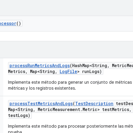
ocessor
()
process
Run
Metrics
And
Logs
(Hash
Map<String
,
Metric
Me
Metrics
,
Map<String
,
Log
File
> run
Logs)
Implementa este método para generar un conjunto de métricas n
métricas y los registros existentes.
process
Test
Metrics
And
Logs
(
Test
Description
test
De
Map<String
,
Metric
Measurement
.
Metric> test
Metrics
,
test
Logs)
Implementa este método para procesar posteriormente las métri
prueba.