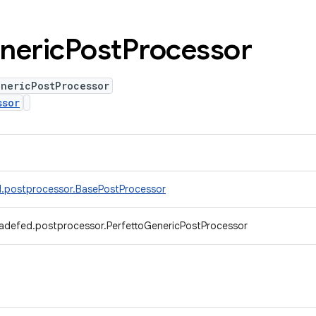
neric
Post
Processor
enericPostProcessor
ssor
d.postprocessor.BasePostProcessor
radefed.postprocessor.PerfettoGenericPostProcessor