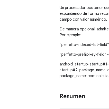
Un procesador posterior que
expandiendo de forma recur
campo con valor numérico. 
De manera opcional, admite 
Por ejemplo:
"perfetto-indexed-list-fiel
"perfetto-prefix-key-field
android_startup-startup#1
startup#2-package_name-co
package_name-com.calculat
Resumen