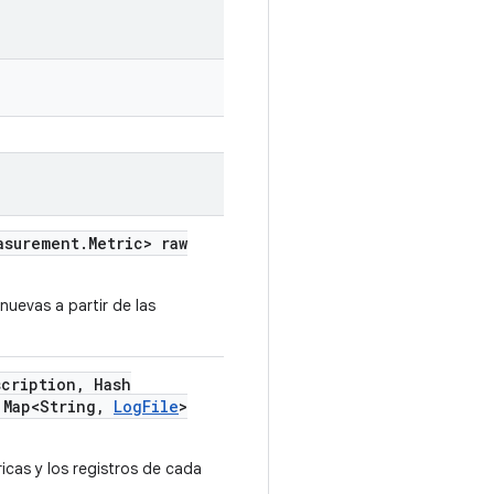
asurement
.
Metric> raw
uevas a partir de las
scription
,
Hash
Map<String
,
Log
File
>
cas y los registros de cada