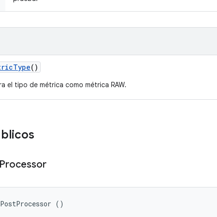
tric
Type
()
ra el tipo de métrica como métrica RAW.
blicos
Processor
cPostProcessor ()