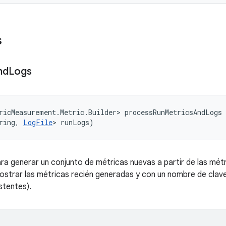
s
nd
Logs
ricMeasurement.Metric.Builder> processRunMetricsAndLogs 
ring, 
LogFile
> runLogs)
 generar un conjunto de métricas nuevas a partir de las métri
ostrar las métricas recién generadas y con un nombre de clave
stentes).