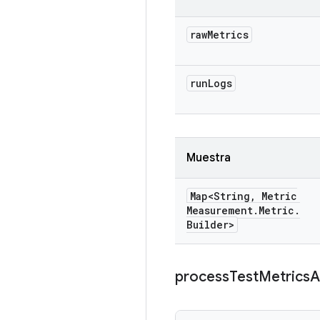
raw
Metrics
run
Logs
Muestra
Map<String
,
Metric
Measurement
.
Metric
.
Builder>
process
Test
Metrics
A