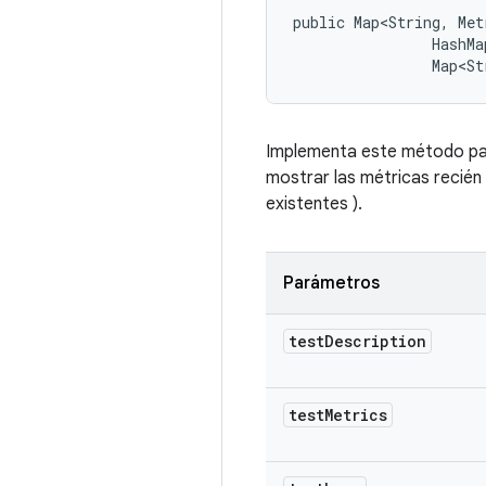
public Map<String, Met
                HashMa
                Map<St
Implementa este método par
mostrar las métricas recién
existentes ).
Parámetros
test
Description
test
Metrics