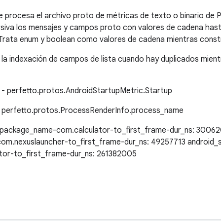
 procesa el archivo proto de métricas de texto o binario de P
siva los mensajes y campos proto con valores de cadena hast
Trata enum y boolean como valores de cadena mientras constr
la indexación de campos de lista cuando hay duplicados mientr
d" - perfetto.protos.AndroidStartupMetric.Startup
" - perfetto.protos.ProcessRenderInfo.process_name
-package_name-com.calculator-to_first_frame-dur_ns: 30062
m.nexuslauncher-to_first_frame-dur_ns: 49257713 android_
or-to_first_frame-dur_ns: 261382005