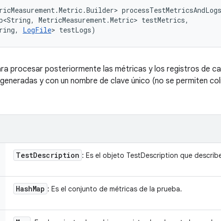
ricMeasurement.Metric.Builder> processTestMetricsAndLog
p<String, MetricMeasurement.Metric> testMetrics, 

ring, 
LogFile
> testLogs)
a procesar posteriormente las métricas y los registros de ca
 generadas y con un nombre de clave único (no se permiten coli
Test
Description
: Es el objeto TestDescription que describ
Hash
Map
: Es el conjunto de métricas de la prueba.