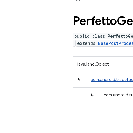
Perfetto
Ge
public class PerfettoG
extends
BasePostProce
java.lang.Object
↳
com.android.tradefe
↳
com.android.t