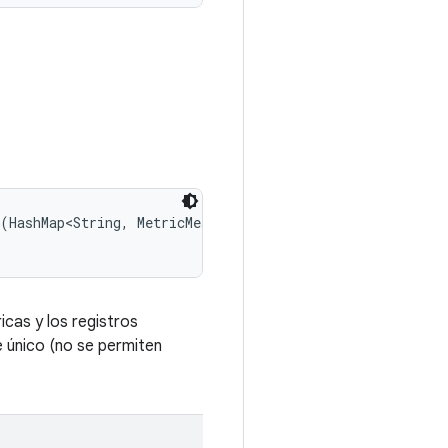
(HashMap<String, MetricMeasurement.Metric> rawMetrics, 

cas y los registros
 único (no se permiten