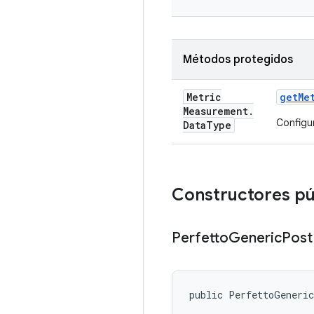
Métodos protegidos
Metric
get
Me
Measurement
.
Configu
Data
Type
Constructores pú
Perfetto
Generic
Post
public PerfettoGeneri