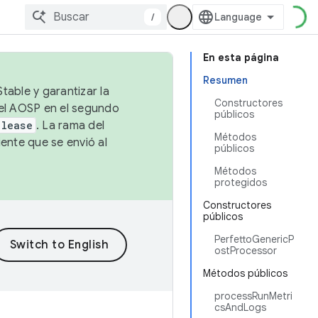
/
En esta página
Resumen
table y garantizar la
Constructores
 el AOSP en el segundo
públicos
elease
. La rama del
Métodos
ente que se envió al
públicos
Métodos
protegidos
Constructores
públicos
PerfettoGenericP
ostProcessor
Métodos públicos
processRunMetri
csAndLogs