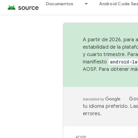
Documentos
Android Code Se
A partir de 2026, para 
estabilidad de la plata
y cuarto trimestre. Para
manifiesto
android-la
AOSP. Para obtener más
Goo
tu idioma preferido. L
errores.
AOSP