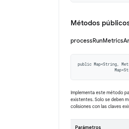
Métodos público
process
Run
Metrics
A
public Map<String, Met
                Map<St
Implementa este método para
existentes. Solo se deben m
colisiones con las claves exi
Parámetros