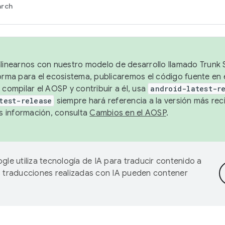
arch
alinearnos con nuestro modelo de desarrollo llamado Trunk S
forma para el ecosistema, publicaremos el código fuente en
 compilar el AOSP y contribuir a él, usa
android-latest-r
test-release
siempre hará referencia a la versión más reci
 información, consulta
Cambios en el AOSP
.
gle utiliza tecnología de IA para traducir contenido a
as traducciones realizadas con IA pueden contener