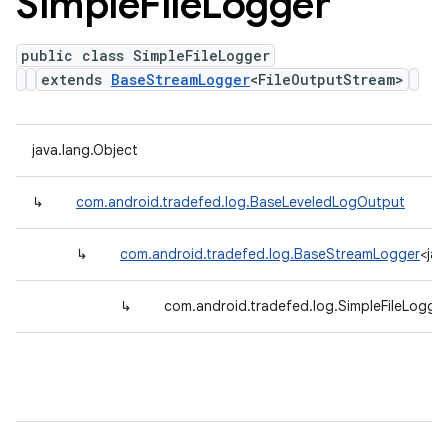
Simple
File
Logger
public class SimpleFileLogger
extends
BaseStreamLogger
<FileOutputStream>
java.lang.Object
↳
com.android.tradefed.log.BaseLeveledLogOutput
↳
com.android.tradefed.log.BaseStreamLogger
<jav
↳
com.android.tradefed.log.SimpleFileLogge