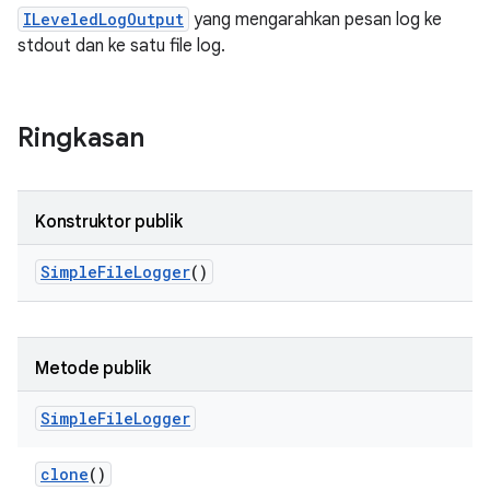
ILeveledLogOutput
yang mengarahkan pesan log ke
stdout dan ke satu file log.
Ringkasan
Konstruktor publik
Simple
File
Logger
()
Metode publik
Simple
File
Logger
clone
()