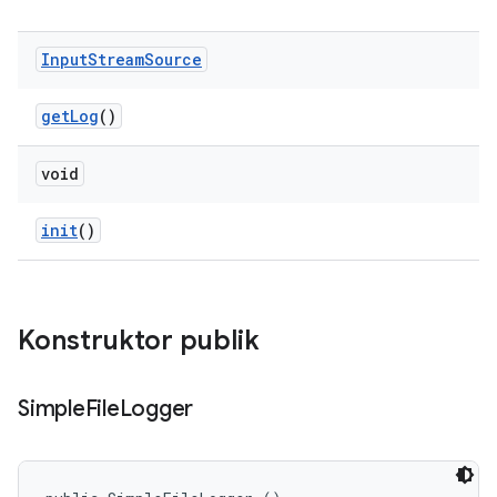
Input
Stream
Source
get
Log
()
void
init
()
Konstruktor publik
Simple
File
Logger