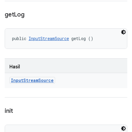
get
Log
public 
InputStreamSource
 getLog ()
Hasil
Input
Stream
Source
init