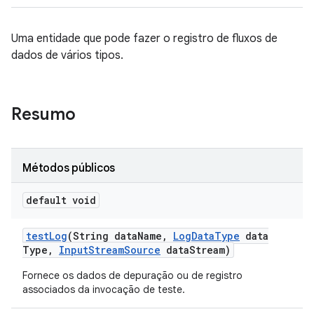
Uma entidade que pode fazer o registro de fluxos de
dados de vários tipos.
Resumo
Métodos públicos
default void
test
Log
(String data
Name
,
Log
Data
Type
data
Type
,
Input
Stream
Source
data
Stream)
Fornece os dados de depuração ou de registro
associados da invocação de teste.