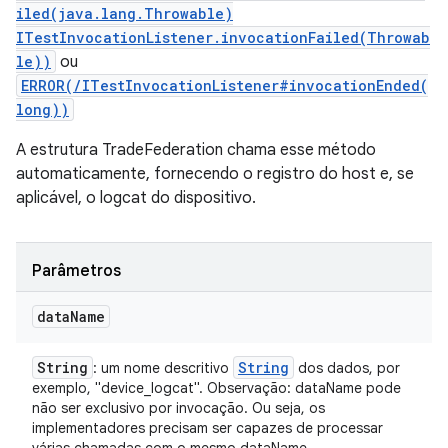
iled(java.lang.Throwable)
ITestInvocationListener.invocationFailed(Throwab
le))
ou
ERROR(/ITestInvocationListener#invocationEnded(
long))
A estrutura TradeFederation chama esse método
automaticamente, fornecendo o registro do host e, se
aplicável, o logcat do dispositivo.
Parâmetros
data
Name
String
String
: um nome descritivo
dos dados, por
exemplo, "device_logcat". Observação: dataName pode
não ser exclusivo por invocação. Ou seja, os
implementadores precisam ser capazes de processar