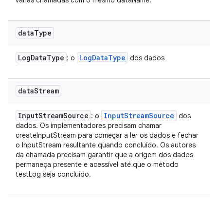
várias chamadas com o mesmo dataName.
data
Type
Log
Data
Type
Log
Data
Type
: o
dos dados
data
Stream
Input
Stream
Source
Input
Stream
Source
: o
dos
dados. Os implementadores precisam chamar
createInputStream para começar a ler os dados e fechar
o InputStream resultante quando concluído. Os autores
da chamada precisam garantir que a origem dos dados
permaneça presente e acessível até que o método
testLog seja concluído.