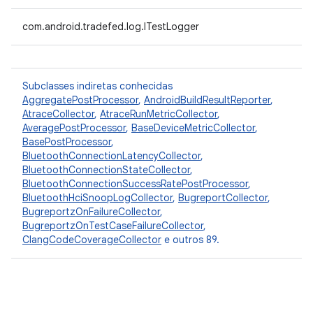
com.android.tradefed.log.ITestLogger
Subclasses indiretas conhecidas
AggregatePostProcessor
,
AndroidBuildResultReporter
,
AtraceCollector
,
AtraceRunMetricCollector
,
AveragePostProcessor
,
BaseDeviceMetricCollector
,
BasePostProcessor
,
BluetoothConnectionLatencyCollector
,
BluetoothConnectionStateCollector
,
BluetoothConnectionSuccessRatePostProcessor
,
BluetoothHciSnoopLogCollector
,
BugreportCollector
,
BugreportzOnFailureCollector
,
BugreportzOnTestCaseFailureCollector
,
ClangCodeCoverageCollector
e outros 89.