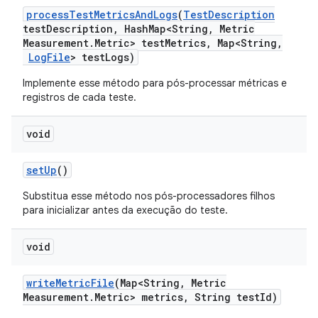
process
Test
Metrics
And
Logs
(
Test
Description
test
Description
,
Hash
Map<String
,
Metric
Measurement
.
Metric> test
Metrics
,
Map<String
,
Log
File
> test
Logs)
Implemente esse método para pós-processar métricas e
registros de cada teste.
void
set
Up
()
Substitua esse método nos pós-processadores filhos
para inicializar antes da execução do teste.
void
write
Metric
File
(Map<String
,
Metric
Measurement
.
Metric> metrics
,
String test
Id)