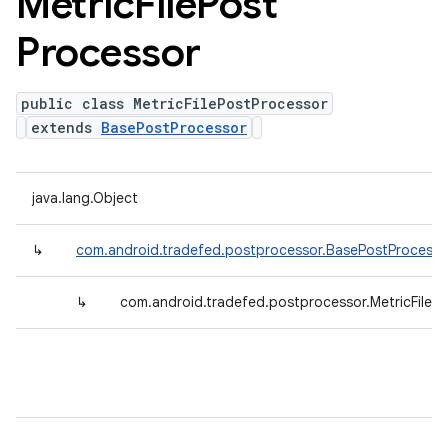
Metric
File
Post
Processor
public class MetricFilePostProcessor
extends
BasePostProcessor
java.lang.Object
↳
com.android.tradefed.postprocessor.BasePostProcesso
↳
com.android.tradefed.postprocessor.MetricFileP