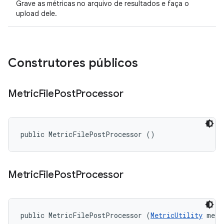
Grave as métricas no arquivo de resultados e faça o
upload dele.
Construtores públicos
Metric
File
Post
Processor
public MetricFilePostProcessor ()
Metric
File
Post
Processor
public MetricFilePostProcessor (
MetricUtility
 metr