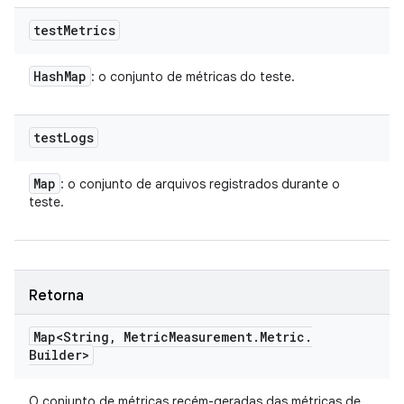
test
Metrics
Hash
Map
: o conjunto de métricas do teste.
test
Logs
Map
: o conjunto de arquivos registrados durante o
teste.
Retorna
Map<String
,
Metric
Measurement
.
Metric
.
Builder>
O conjunto de métricas recém-geradas das métricas de