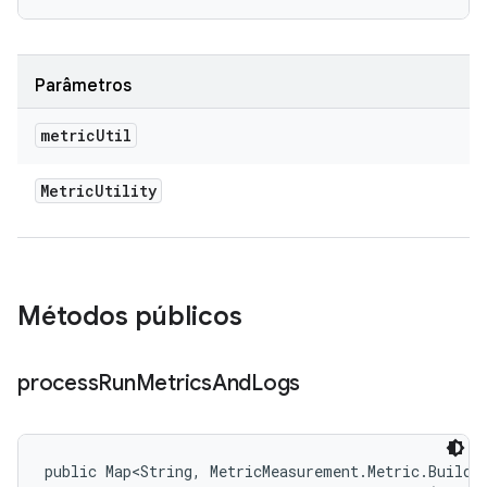
Parâmetros
metric
Util
Metric
Utility
Métodos públicos
process
Run
Metrics
And
Logs
public Map<String, MetricMeasurement.Metric.Builder