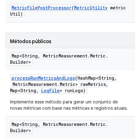
Metric
File
Post
Processor
(
Metric
Utility
metric
Util)
Métodos públicos
Map<String
,
Metric
Measurement
.
Metric
.
Builder>
process
Run
Metrics
And
Logs
(Hash
Map<String
,
Metric
Measurement
.
Metric> raw
Metrics
,
Map<String
,
Log
File
> run
Logs)
Implemente esse método para gerar um conjunto de
novas métricas com base nas métricas e registros atuais.
Map<String
,
Metric
Measurement
.
Metric
.
Builder>